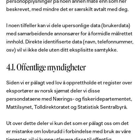
personopplysninger på noen annen måte enn som her
beskrevet, med mindre det er særskilt avtalt med deg.
I noen tilfeller kan vi dele upersonlige data (brukerdata)
med samarbeidende annonsører for å formidle målrettet
innhold. Direkte identifiserte data (navn, telefonnummer,
osv) vil vi ikke dele uten ditt eksplisitte samtykke.
4.1. Offentlige myndigheter
Siden vi er pålagt ved lov å opprettholde et register over
eksportører av norsk sjømat deler vi disse
persondataene med Nærings- og fiskeridepartementet,
Mattilsynet, Tolldirektoratet og Statistisk Sentralbyrå.
Ut over dette deler vi kun det som er pålagt oss om det
er mistanke om lovbrudd i forbindelse med bruk av våre
tjenester, vil vi kunne utlevere disse til offentlig