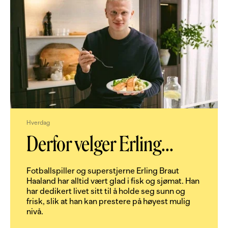
Hverdag
Derfor velger Erling
...
Fotballspiller og superstjerne Erling Braut
Haaland har alltid vært glad i fisk og sjømat. Han
har dedikert livet sitt til å holde seg sunn og
frisk, slik at han kan prestere på høyest mulig
nivå.