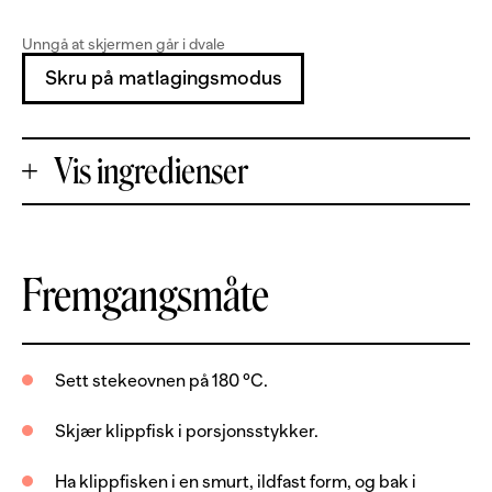
Unngå at skjermen går i dvale
Skru på matlagingsmodus
Vis ingredienser
+
Fremgangsmåte
Porsjoner
-
600
g
klippfisk, utvannet og renset
Sett stekeovnen på 180 °C.
8
skiver
bacon
Skjær klippfisk i porsjonsstykker.
Burgerbrød
Ha klippfisken i en smurt, ildfast form, og bak i