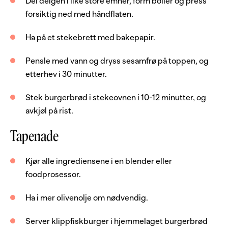
Del deigen i like store emner, form boller og press
2
fedd
hvitløk
forsiktig ned med håndflaten.
10
ss
olivenolje
Ha på et stekebrett med bakepapir.
pepper
Pensle med vann og dryss sesamfrø på toppen, og
bladpersille, frisk
etterhev i 30 minutter.
Server med
Stek burgerbrød i stekeovnen i 10-12 minutter, og
avkjøl på rist.
salatblad
Tapenade
rødløk
Kjør alle ingrediensene i en blender eller
foodprosessor.
Ha i mer olivenolje om nødvendig.
Server klippfiskburger i hjemmelaget burgerbrød