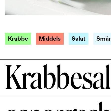
Krabbe
Middels
Salat
Smår
Krabbesa