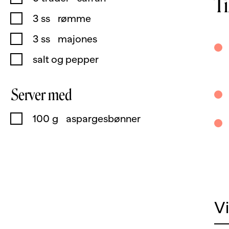
T
3
ss
rømme
3
ss
majones
salt og pepper
Server med
100
g
aspargesbønner
V