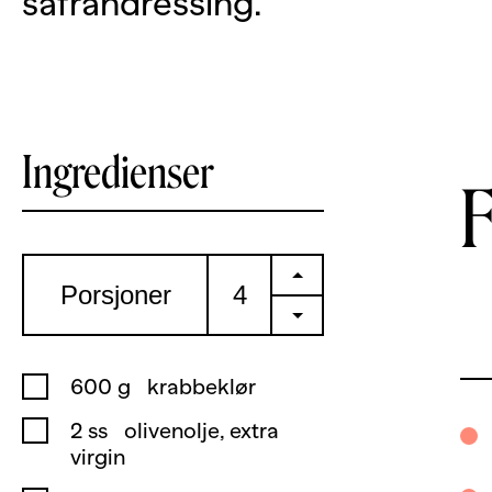
safrandressing.
Ingredienser
+
Porsjoner
-
600
g
krabbeklør
2
ss
olivenolje, extra
virgin