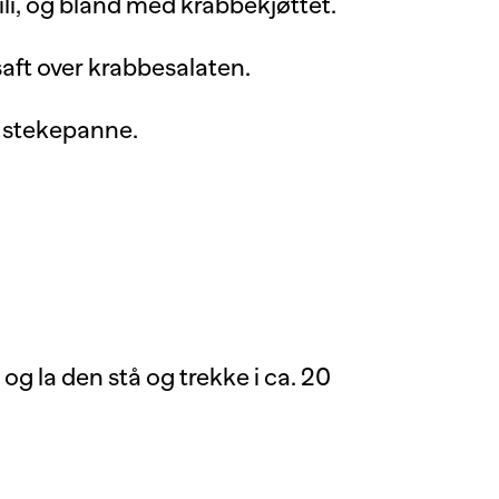
ili, og bland med krabbekjøttet.
nsaft over krabbesalaten.
r stekepanne.
g la den stå og trekke i ca. 20