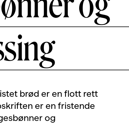
ønner og
ssing
stet brød er en flott rett
skriften er en fristende
rgesbønner og