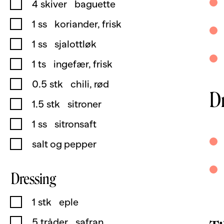
4
skiver
baguette
1
ss
koriander, frisk
1
ss
sjalottløk
1
ts
ingefær, frisk
0.5
stk
chili, rød
D
1.5
stk
sitroner
1
ss
sitronsaft
salt og pepper
Dressing
1
stk
eple
5
tråder
safran