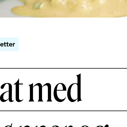
etter
lat med