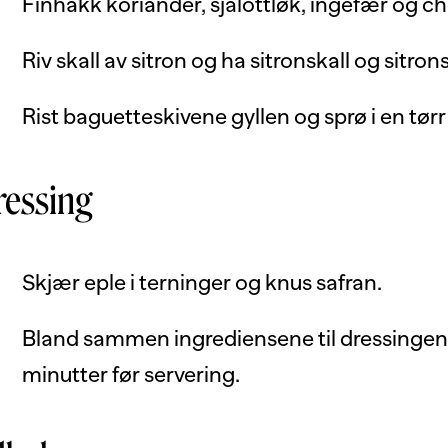
Finhakk koriander, sjalottløk, ingefær og ch
Riv skall av sitron og ha sitronskall og sitro
Rist baguetteskivene gyllen og sprø i en tør
ressing
Skjær eple i terninger og knus safran.
Bland sammen ingrediensene til dressingen o
minutter før servering.