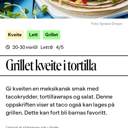
Foto: Synøve Dreyer
Kveite
Lett
Grillet
20-30 min
Lett
4/5
Grillet kveite i tortilla
Gi kveiten en meksikansk smak med
tacokrydder, tortillawraps og salat. Denne
oppskriften viser at taco også kan lages på
grillen. Dette kan fort bli barnas favoritt.
Unngå at skjermen går i dvale