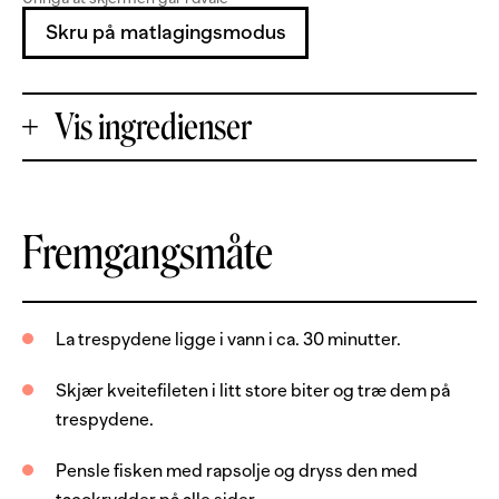
Skru på matlagingsmodus
Vis ingredienser
+
Fremgangsmåte
Porsjoner
-
800
g
kveitefilet, uten skinn og bein
La trespydene ligge i vann i ca. 30 minutter.
3
ts
tacokrydder
Skjær kveitefileten i litt store biter og træ dem på
8
stk
tortillalefser
trespydene.
1
stk
avokado
Pensle fisken med rapsolje og dryss den med
8
stk
trespyd