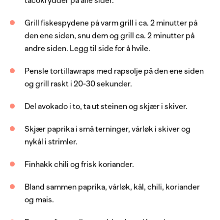
tacokrydder på alle sider.
rapsolje
Grill fiskespydene på varm grill i ca. 2 minutter på
den ene siden, snu dem og grill ca. 2 minutter på
Salat
andre siden. Legg til side for å hvile.
1
stk
paprika, rød
Pensle tortillawraps med rapsolje på den ene siden
og grill raskt i 20-30 sekunder.
4
stk
vårløk
0.5
stk
spisskål
Del avokado i to, ta ut steinen og skjær i skiver.
1
stk
chili, rød
Skjær paprika i små terninger, vårløk i skiver og
1
dl
koriander, frisk
nykål i strimler.
200
g
mais
Finhakk chili og frisk koriander.
2
stk
lime
Bland sammen paprika, vårløk, kål, chili, koriander
2
ss
honning
og mais.
2
ss
rapsolje