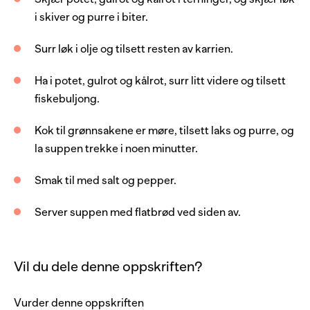
i skiver og purre i biter.
0.25
stk
kålrot
1
stk
gul løk
Surr løk i olje og tilsett resten av karrien.
0.5
stk
purreløk
Ha i potet, gulrot og kålrot, surr litt videre og tilsett
2
ss
olje
fiskebuljong.
2
ss
karri
Kok til grønnsakene er møre, tilsett laks og purre, og
1
l
fiskebuljong
la suppen trekke i noen minutter.
salt og pepper
Smak til med salt og pepper.
Server med
Server suppen med flatbrød ved siden av.
flatbrød
Vil du dele denne oppskriften?
Vurder denne oppskriften