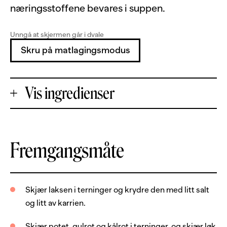
næringsstoffene bevares i suppen.
Unngå at skjermen går i dvale
Skru på matlagingsmodus
Vis ingredienser
+
Fremgangsmåte
Porsjoner
-
500
g
laksefilet, uten skinn og bein
Skjær laksen i terninger og krydre den med litt salt
og litt av karrien.
500
g
poteter
2
stk
gulrot
Skjær potet, gulrot og kålrot i terninger, og skjær løk