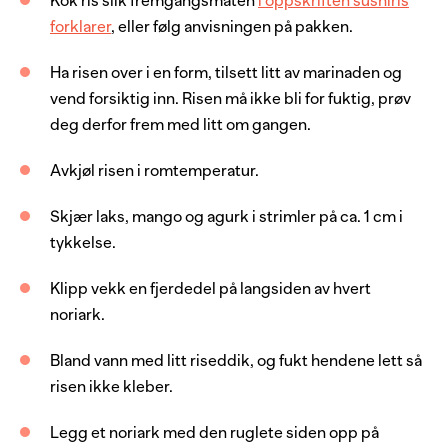
Kok ris slik fremgangsmåten
i oppskriften sushiris
forklarer
, eller følg anvisningen på pakken.
1
stk
mango
0.5
stk
agurk
Ha risen over i en form, tilsett litt av marinaden og
vend forsiktig inn. Risen må ikke bli for fuktig, prøv
6
stk
nori-sjøgress
deg derfor frem med litt om gangen.
bambusmatte
Avkjøl risen i romtemperatur.
Server med
Skjær laks, mango og agurk i strimler på ca. 1 cm i
tykkelse.
wasabi
soyasaus, lys
Klipp vekk en fjerdedel på langsiden av hvert
noriark.
ingefær, syltet
Bland vann med litt riseddik, og fukt hendene lett så
risen ikke kleber.
Legg et noriark med den ruglete siden opp på