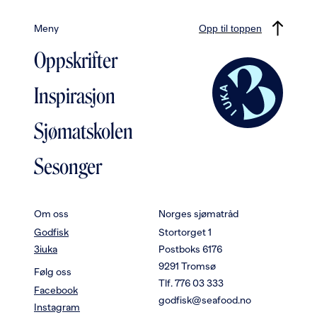
Meny
Opp til toppen
Oppskrifter
Inspirasjon
Sjømatskolen
Sesonger
Om oss
Norges sjømatråd
Godfisk
Stortorget 1
3iuka
Postboks 6176
9291 Tromsø
Følg oss
Tlf. 776 03 333
Facebook
godfisk@seafood.no
Instagram