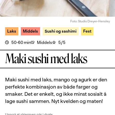
Foto: Studio Dreyer-Hensley
Laks
Middels
Sushi og sashimi
Fest
50-60 min
Middels
5/5
Maki sushi med laks
Maki sushi med laks, mango og agurk er den
perfekte kombinasjon av både farger og
smaker. Det er enkelt, og ikke minst sosialt å
lage sushi sammen. Nyt kvelden og maten!
Unngå at skjermen går i dvale