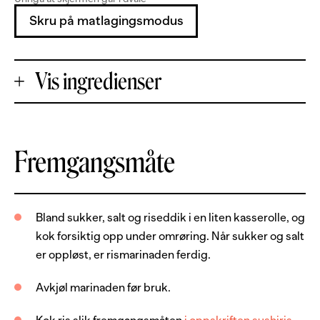
Skru på matlagingsmodus
Vis ingredienser
+
Fremgangsmåte
Porsjoner
-
300
g
laksefilet, uten skinn og bein
Bland sukker, salt og riseddik i en liten kasserolle, og
kok forsiktig opp under omrøring. Når sukker og salt
1.5
ss
sukker
er oppløst, er rismarinaden ferdig.
0.5
ts
salt
Avkjøl marinaden før bruk.
0.5
dl
riseddik
8
dl
sushiris