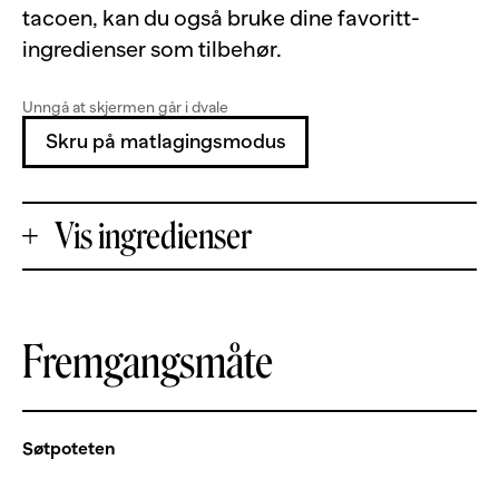
tacoen, kan du også bruke dine favoritt-
ingredienser som tilbehør.
Unngå at skjermen går i dvale
Skru på matlagingsmodus
Vis ingredienser
+
Fremgangsmåte
Porsjoner
-
500
g
laksefilet, uten skinn og bein
Søtpoteten
1.5
ts
tacokrydder