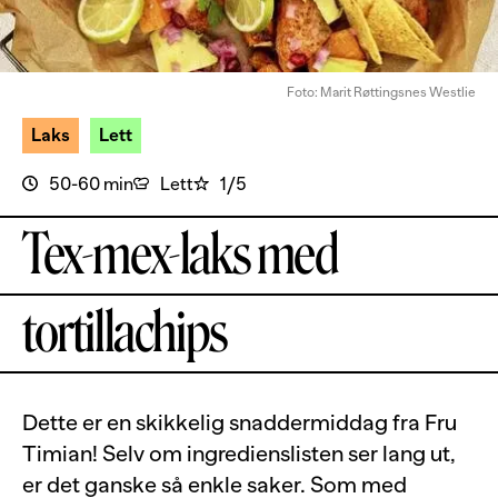
Foto: Marit Røttingsnes Westlie
Laks
Lett
50-60 min
Lett
1/5
Tex-mex-laks med
tortillachips
Dette er en skikkelig snaddermiddag fra Fru
Timian! Selv om ingredienslisten ser lang ut,
er det ganske så enkle saker. Som med