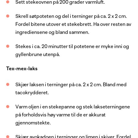
Sett stekeovnen på 200 grader varmluft.
1
ss
olivenolje
Skrell søtpoteten og del i terninger på ca. 2 x 2 cm.
Søtpotet
Fordel bitene utover et stekebrett. Ha over resten av
ingrediensene og bland sammen.
pepper
Stekes i ca. 20 minutter til potetene er myke inni og
0.5
ts
salt
gyllenbrune utenpå.
3
ss
olivenolje
Tex-mex-laks
500
g
søtpoteter
0.25
ts
chiliflak, tørket
Skjær laksen i terninger på ca. 2 x 2 cm. Bland med
tacokrydderet.
Tilbehør
Varm oljen i en stekepanne og stek lakseterningene
på forholdsvis høy varme til de er akkurat
1
avokado
gjennomstekte.
1
lime
Skjær avokadoen i terninger og limen i skiver. Fordel
rødløk, syltet