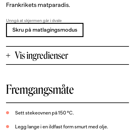
Frankrikets matparadis.
Unngå at skjermen går i dvale
Skru på matlagingsmodus
Vis ingredienser
+
Fremgangsmåte
Porsjoner
-
800
g
langefilet, uten skinn og bein
Sett stekeovnen på 150 °C.
olje
Legg lange i en ildfast form smurt med olje.
salt og pepper