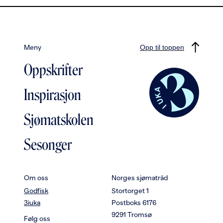
Meny
Opp til toppen
Oppskrifter
Inspirasjon
Sjømatskolen
Sesonger
Om oss
Norges sjømatråd
Godfisk
Stortorget 1
3iuka
Postboks 6176
9291 Tromsø
Følg oss