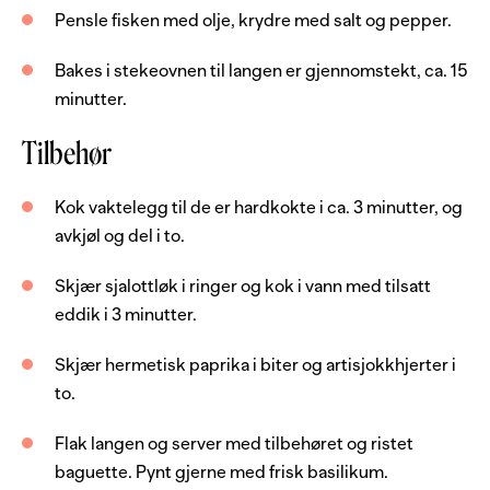
Pensle fisken med olje, krydre med salt og pepper.
Server med
Bakes i stekeovnen til langen er gjennomstekt, ca. 15
minutter.
8
stk
vaktelegg
Tilbehør
1
stk
sjalottløk
3
dl
vann
Kok vaktelegg til de er hardkokte i ca. 3 minutter, og
2
ss
eddik
avkjøl og del i to.
3
skiver
hermetisk paprika
Skjær sjalottløk i ringer og kok i vann med tilsatt
8
stk
hermetiske artisjokkhjerter, i olje
eddik i 3 minutter.
oliven, sorte, uten sten
Skjær hermetisk paprika i biter og artisjokkhjerter i
baguette
to.
basilikum, frisk
Flak langen og server med tilbehøret og ristet
baguette. Pynt gjerne med frisk basilikum.