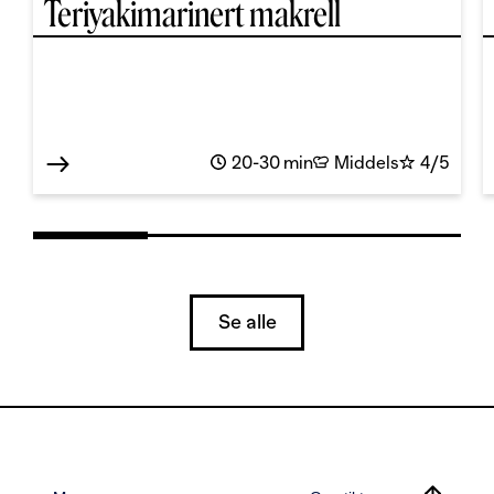
Teriyakimarinert makrell
20-30 min
Middels
4/5
Se alle