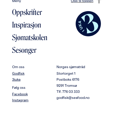
Meny
Opp til toppen
Oppskrifter
Inspirasjon
Sjømatskolen
Sesonger
Om oss
Norges sjømatråd
Godfisk
Stortorget 1
3iuka
Postboks 6176
9291 Tromsø
Følg oss
Tlf. 776 03 333
Facebook
godfisk@seafood.no
Instagram