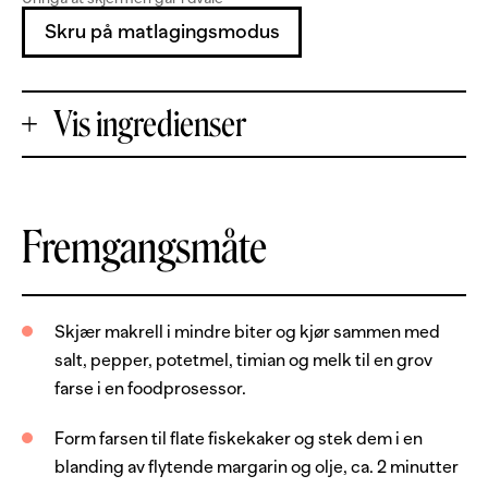
Skru på matlagingsmodus
Vis ingredienser
+
Fremgangsmåte
Porsjoner
-
500
g
makrellfilet, uten skinn og bein
Skjær makrell i mindre biter og kjør sammen med
salt, pepper, potetmel, timian og melk til en grov
1
ts
salt
farse i en foodprosessor.
0.5
ts
pepper
Form farsen til flate fiskekaker og stek dem i en
2
ts
potetmel
blanding av flytende margarin og olje, ca. 2 minutter
2
ts
timian, frisk