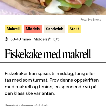
Foto: Eva Brænd
Makrell
Middels
Sandwich
Stekt
30-40 min
Middels
3/5
Fiskekake med makrell
Fiskekaker kan spises til middag, lunsj eller
tas med som turmat. Prøv denne oppskriften
med makrell og timian, en spennende vri på
den klassiske varianten.
Unngå at skjermen går i dvale