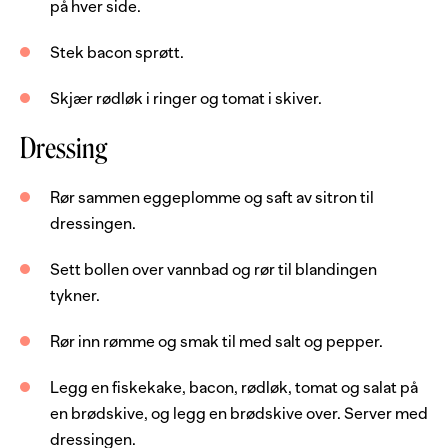
på hver side.
1
dl
melk
Stek bacon sprøtt.
4
skiver
bacon
Skjær rødløk i ringer og tomat i skiver.
0.5
stk
rødløk
Dressing
1
stk
tomat
8
skiver
landbrød
Rør sammen eggeplomme og saft av sitron til
margarin, flytende
dressingen.
olje
Sett bollen over vannbad og rør til blandingen
salatblad
tykner.
Dressing
Rør inn rømme og smak til med salt og pepper.
Legg en fiskekake, bacon, rødløk, tomat og salat på
1
stk
eggeplomme
en brødskive, og legg en brødskive over. Server med
1
ss
sitronsaft
dressingen.