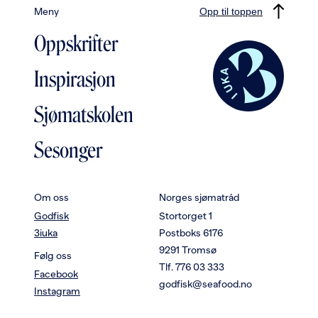
Meny
Opp til toppen
Oppskrifter
Inspirasjon
Sjømatskolen
Sesonger
Om oss
Norges sjømatråd
Godfisk
Stortorget 1
3iuka
Postboks 6176
9291 Tromsø
Følg oss
Tlf. 776 03 333
Facebook
godfisk@seafood.no
Instagram