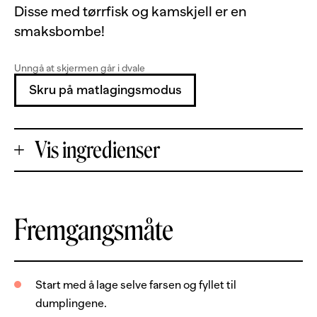
Disse med tørrfisk og kamskjell er en
smaksbombe!
Unngå at skjermen går i dvale
Skru på matlagingsmodus
Vis ingredienser
+
Fremgangsmåte
Porsjoner
-
150
g
fryste kamskjell
Start med å lage selve farsen og fyllet til
dumplingene.
150
g
tørrfisk, utvannet og renset