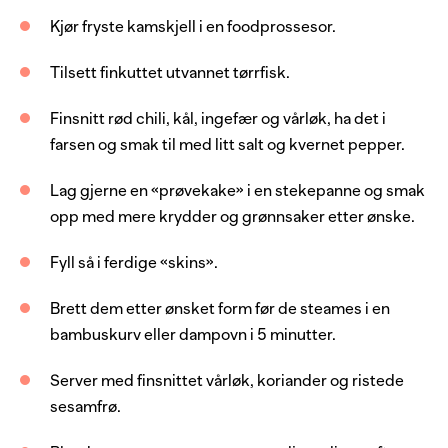
1
pk
dumpling/gyoza skin
Kjør fryste kamskjell i en foodprossesor.
1
chili, rød
Tilsett finkuttet utvannet tørrfisk.
0.5
spisskål
Finsnitt rød chili, kål, ingefær og vårløk, ha det i
1
ingefær, frisk
farsen og smak til med litt salt og kvernet pepper.
1
bunt
vårløk
Lag gjerne en «prøvekake» i en stekepanne og smak
1
lime
opp med mere krydder og grønnsaker etter ønske.
1
potte
koriander, frisk
Fyll så i ferdige «skins».
Saus
Brett dem etter ønsket form før de steames i en
bambuskurv eller dampovn i 5 minutter.
1
dl
soyasaus
1
ss
sesamolje
Server med finsnittet vårløk, koriander og ristede
sesamfrø.
1
ss
limesaft