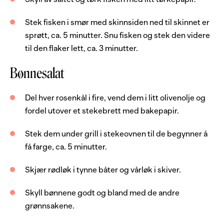
Bønnesalat
Stek fisken i smør med skinnsiden ned til skinnet er
sprøtt, ca. 5 minutter. Snu fisken og stek den videre
til den flaker lett, ca. 3 minutter.
100
g
rosenkål
3
ss
olivenolje
Bønnesalat
1
stk
rødløk
Del hver rosenkål i fire, vend dem i litt olivenolje og
2
stk
vårløk
fordel utover et stekebrett med bakepapir.
100
g
kidneybønner, hermetiske
Stek dem under grill i stekeovnen til de begynner å
100
g
hvite bønner, hermetiske
få farge, ca. 5 minutter.
100
g
kikerter, hermetiske
Skjær rødløk i tynne båter og vårløk i skiver.
1
stk
sitron
Skyll bønnene godt og bland med de andre
1
dl
bladpersille, frisk
grønnsakene.
0.5
ts
salt