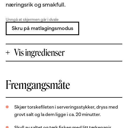
næringsrik og smakfull.
Unngå at skjermen går i dvale
Skru på matlagingsmodus
Vis ingredienser
+
Fremgangsmåte
Porsjoner
-
800
g
torskefilet, med skinn
Skjær torskefileten i serveringsstykker, dryss med
grovt salt og la dem ligge i ca. 20 minutter.
2
ss
salt, grovt
2
ss
smør
Skyll av saltet og tørk fisken med litt tørkepapir.