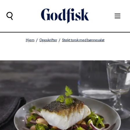
Hjem
Oppskrifter
Stekt torsk med bønnesalat