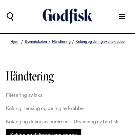
Hjem
Sjømatskolen
Håndtering
Koking og deling av snøkrabbe
Håndtering
Filetering av laks
Koking, rensing og deling av krabbe
Koking og deling av hummer
Utvanning av tørrfisk