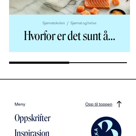
Sjømatskolen
Sjømat og helse
Hvorfor er det sunt å
...
Meny
Opp til toppen
Oppskrifter
Inspirasjon