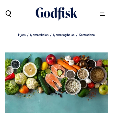
Hjem
Sjømatskolen
Sjømat og helse
Kostrådene