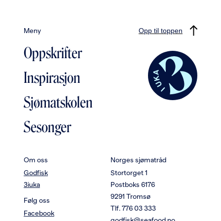
Meny
Opp til toppen
Oppskrifter
Inspirasjon
Sjømatskolen
Sesonger
Om oss
Norges sjømatråd
Godfisk
Stortorget 1
3iuka
Postboks 6176
9291 Tromsø
Følg oss
Tlf. 776 03 333
Facebook
godfisk@seafood.no