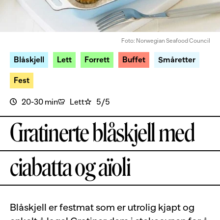
Foto: Norwegian Seafood Council
Blåskjell
Lett
Forrett
Buffet
Småretter
Fest
20-30 min
Lett
5/5
Gratinerte blåskjell med
ciabatta og aïoli
Blåskjell er festmat som er utrolig kjapt og