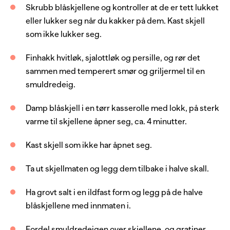
1
fedd
hvitløk
Skrubb blåskjellene og kontroller at de er tett lukket
1
stk
sjalottløk
eller lukker seg når du kakker på dem. Kast skjell
som ikke lukker seg.
2
ss
kruspersille, frisk
150
g
smør
Finhakk hvitløk, sjalottløk og persille, og rør det
sammen med temperert smør og griljermel til en
2
dl
griljermel
smuldredeig.
salt, grovt
Damp blåskjell i en tørr kasserolle med lokk, på sterk
Server med
varme til skjellene åpner seg, ca. 4 minutter.
Kast skjell som ikke har åpnet seg.
ciabatta
aïoli
Ta ut skjellmaten og legg dem tilbake i halve skall.
Ha grovt salt i en ildfast form og legg på de halve
blåskjellene med innmaten i.
Fordel smuldredeigen over skjellene, og gratiner