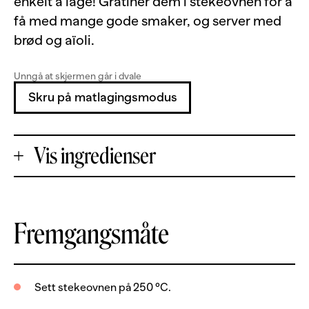
enkelt å lage! Gratiner dem i stekeovnen for å
få med mange gode smaker, og server med
brød og aïoli.
Unngå at skjermen går i dvale
Skru på matlagingsmodus
Vis ingredienser
+
Fremgangsmåte
Porsjoner
-
2
kg
blåskjell
Sett stekeovnen på 250 °C.