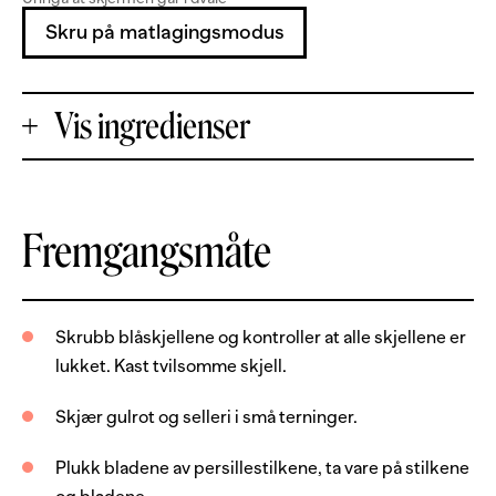
Skru på matlagingsmodus
Vis ingredienser
+
Fremgangsmåte
Porsjoner
-
1
kg
blåskjell
Skrubb blåskjellene og kontroller at alle skjellene er
lukket. Kast tvilsomme skjell.
1
stk
gulrot
1
skive
sellerirot
Skjær gulrot og selleri i små terninger.
2
stilk
bladpersille, frisk
Plukk bladene av persillestilkene, ta vare på stilkene
2
dl
hvitvin, tørr