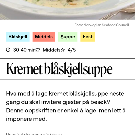
Foto: Norwegian Seafood Council
Blåskjell
Middels
Suppe
Fest
30-40 min
Middels
4/5
Kremet blåskjellsuppe
Hva med å lage kremet blåskjellsuppe neste
gang du skal invitere gjester på besøk?
Denne oppskriften er enkel å lage, men lett å
imponere med.
Unngå at skjermen går i dvale