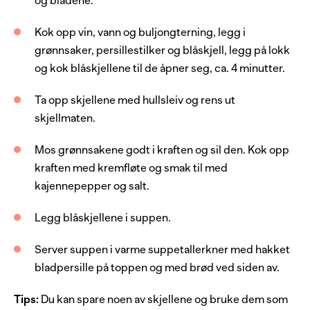
og bladene.
3
dl
vann
Kok opp vin, vann og buljongterning, legg i
1
terning
fiskebuljong
grønnsaker, persillestilker og blåskjell, legg på lokk
og kok blåskjellene til de åpner seg, ca. 4 minutter.
2
dl
kremfløte
kajennepepper
Ta opp skjellene med hullsleiv og rens ut
skjellmaten.
salt
Mos grønnsakene godt i kraften og sil den. Kok opp
Server med
kraften med kremfløte og smak til med
kajennepepper og salt.
brød
Legg blåskjellene i suppen.
Server suppen i varme suppetallerkner med hakket
bladpersille på toppen og med brød ved siden av.
Tips:
Du kan spare noen av skjellene og bruke dem som