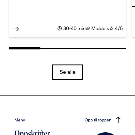
30-40 min
Middels
4/5
Se alle
Meny
Opp til toppen
Oppskrifter