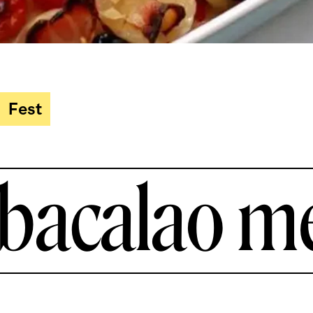
Fest
 bacalao m