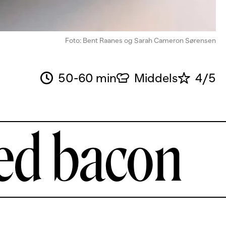
Foto: Bent Raanes og Sarah Cameron Sørensen
50-60 min
Middels
4/5
ed bacon