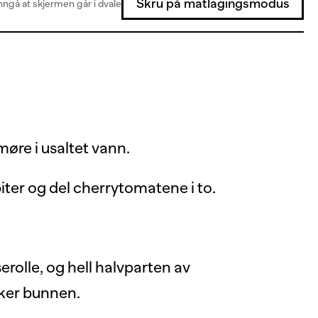
Skru på matlagingsmodus
ngå at skjermen går i dvale
møre i usaltet vann.
 biter og del cherrytomatene i to.
erolle, og hell halvparten av
ekker bunnen.