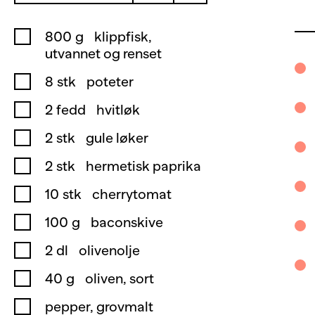
800
g
klippfisk,
utvannet og renset
8
stk
poteter
2
fedd
hvitløk
2
stk
gule løker
2
stk
hermetisk paprika
10
stk
cherrytomat
100
g
baconskive
2
dl
olivenolje
40
g
oliven, sort
pepper, grovmalt