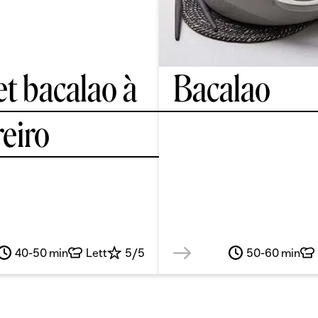
et bacalao à
Bacalao
reiro
40-50 min
Lett
5/5
50-60 min