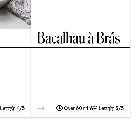
Bacalhau à Brás
Lett
4/5
Over 60 min
Lett
5/5