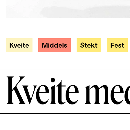
Kveite
Middels
Stekt
Fest
Kveite me