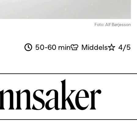
Foto: Alf Børjesson
50-60 min
Middels
4/5
ønnsaker