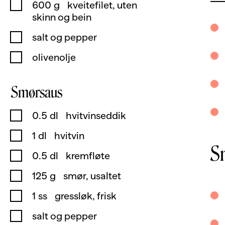
600
g
kveitefilet, uten
skinn og bein
salt og pepper
olivenolje
Smørsaus
0.5
dl
hvitvinseddik
1
dl
hvitvin
S
0.5
dl
kremfløte
125
g
smør, usaltet
1
ss
gressløk, frisk
salt og pepper