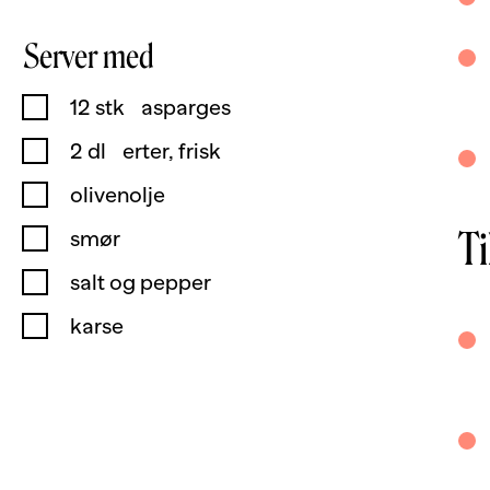
Server med
12
stk
asparges
2
dl
erter, frisk
olivenolje
T
smør
salt og pepper
karse