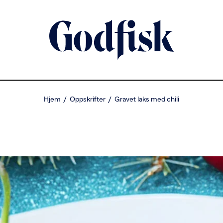
Hjem
Oppskrifter
Gravet laks med chili