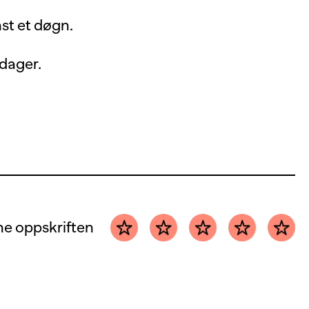
nst et døgn.
 dager.
e oppskriften