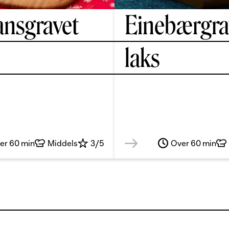
ansgravet
Einebærgra
laks
er 60 min
Middels
3/5
Over 60 min