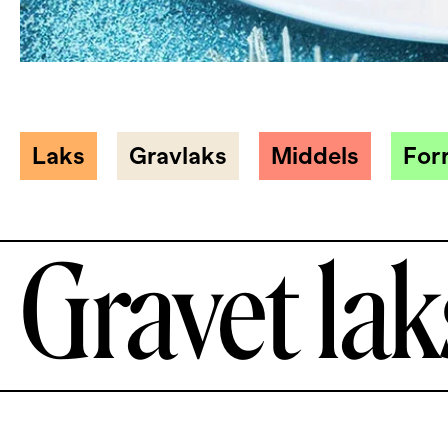
Laks
Gravlaks
Middels
Forr
Gravet lak