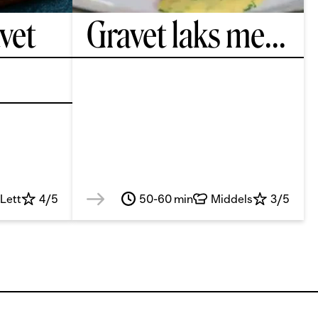
vet
Gravet laks me
...
Lett
4/5
50-60 min
Middels
3/5