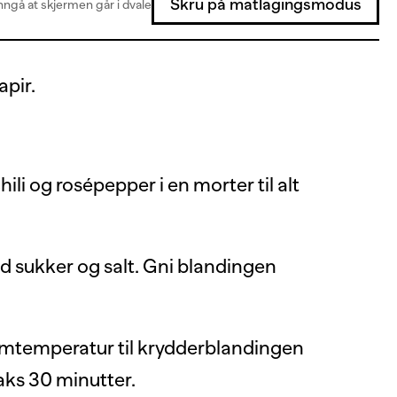
Skru på matlagingsmodus
ngå at skjermen går i dvale
apir.
chili og rosépepper i en morter til alt
 sukker og salt. Gni blandingen
romtemperatur til krydderblandingen
aks 30 minutter.