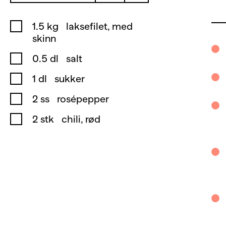
1.5
kg
laksefilet, med
skinn
0.5
dl
salt
1
dl
sukker
2
ss
rosépepper
2
stk
chili, rød