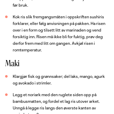
før bruk.
0.5
dl
riseddik
1
stk
mango
Kok ris slik fremgangsmåten i oppskriften sushiris
forklarer, eller følg anvisningen på pakken. Ha risen
0.5
stk
agurk
over i en form og tilsett litt av marinaden og vend
1
stk
avokado
forsiktig inn. Risen må ikke bli for fuktig, prøv deg
6
stk
nori-sjøgress
derfor frem med litt om gangen. Avkjøl risen i
romtemperatur.
bambusmatte
Maki
Server med
Klargjør fisk og grønnsaker; del laks, mango, agurk
soyasaus
og avokado i strimler.
wasabi
Legg et noriark med den ruglete siden opp på
ingefær, syltet
bambusmatten, og fordel et lag ris utover arket.
Unngå å legge ris langs den øverste kanten av