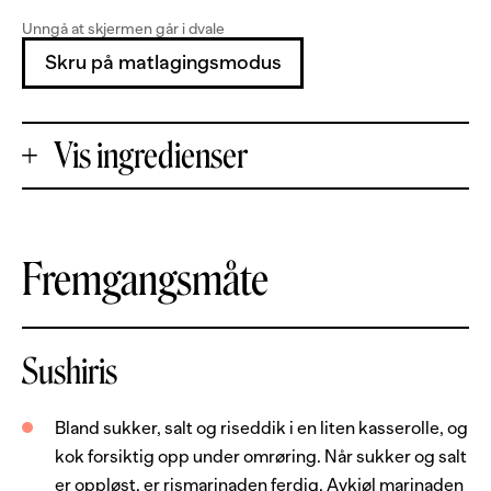
Unngå at skjermen går i dvale
Skru på matlagingsmodus
Vis ingredienser
+
Fremgangsmåte
Porsjoner
-
Sushiris
200
g
loins av laks
5
dl
sushiris
Bland sukker, salt og riseddik i en liten kasserolle, og
1.5
ss
sukker
kok forsiktig opp under omrøring. Når sukker og salt
1
ts
salt
er oppløst, er rismarinaden ferdig. Avkjøl marinaden