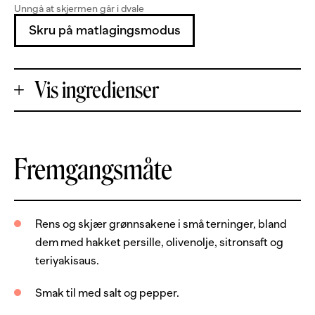
Unngå at skjermen går i dvale
Skru på matlagingsmodus
Vis ingredienser
+
Fremgangsmåte
Porsjoner
-
600
g
laksefilet, uten skinn og bein
Rens og skjær grønnsakene i små terninger, bland
dem med hakket persille, olivenolje, sitronsaft og
1
dl
soyaolje
teriyakisaus.
1
ss
oyster sauce
Smak til med salt og pepper.
Salsa