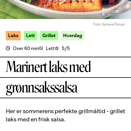
Foto: Synøve Dreyer
Laks
Lett
Grillet
Hverdag
Over 60 min
Lett
5/5
Marinert laks med
grønnsakssalsa
Her er sommerens perfekte grillmåltid - grillet
laks med en frisk salsa.