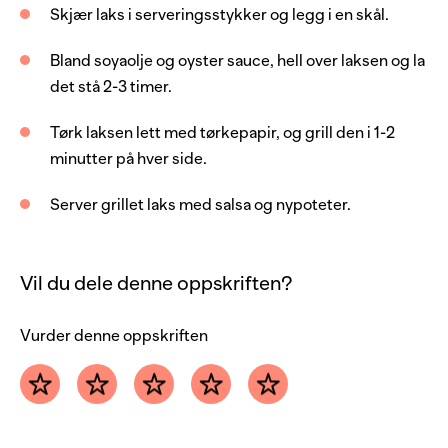
Skjær laks i serveringsstykker og legg i en skål.
2
stk
tomat
Bland soyaolje og oyster sauce, hell over laksen og la
1
stk
paprika, gul
det stå 2-3 timer.
0.5
stk
agurk
Tørk laksen lett med tørkepapir, og grill den i 1-2
1
ss
kruspersille, frisk
minutter på hver side.
2
ss
olivenolje
Server grillet laks med salsa og nypoteter.
1
ss
sitronsaft
salt og pepper
Vil du dele denne oppskriften?
1
ss
teriyakisaus
Vurder denne oppskriften
Server med
nypotet