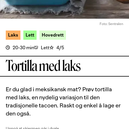
Foto: Sentralen
Laks
Lett
Hovedrett
20-30 min
Lett
4/5
Tortilla med laks
Er du glad i meksikansk mat? Prøv tortilla
med laks, en nydelig variasjon til den
tradisjonelle tacoen. Raskt og enkel å lage er
den også.
Unngå at skjermen går i dvale