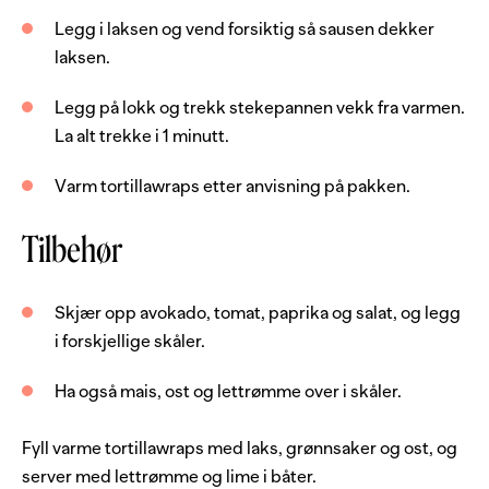
Legg i laksen og vend forsiktig så sausen dekker
2
dl
tacosaus
laksen.
8
stk
tortillalefser
Legg på lokk og trekk stekepannen vekk fra varmen.
Server med
La alt trekke i 1 minutt.
Varm tortillawraps etter anvisning på pakken.
1
stk
avokado
1
stk
tomat
Tilbehør
0.5
stk
paprika, rød
0.5
stk
isbergsalat
Skjær opp avokado, tomat, paprika og salat, og legg
i forskjellige skåler.
1
dl
mais
2
dl
ost, revet
Ha også mais, ost og lettrømme over i skåler.
3
dl
lettrømme
Fyll varme tortillawraps med laks, grønnsaker og ost, og
lime
server med lettrømme og lime i båter.