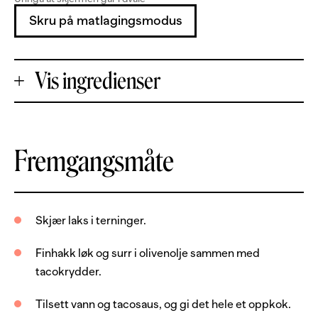
Skru på matlagingsmodus
Vis ingredienser
+
Fremgangsmåte
Porsjoner
-
500
g
laksefilet, uten skinn og bein
Skjær laks i terninger.
1
stk
gul løk
Finhakk løk og surr i olivenolje sammen med
2
ss
olivenolje
tacokrydder.
4
ss
tacokrydder
Tilsett vann og tacosaus, og gi det hele et oppkok.
1
dl
vann