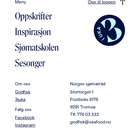
Meny
Opp til toppen
Oppskrifter
Inspirasjon
Sjømatskolen
Sesonger
Om oss
Norges sjømatråd
Godfisk
Stortorget 1
3iuka
Postboks 6176
9291 Tromsø
Følg oss
Tlf. 776 03 333
Facebook
godfisk@seafood.no
Instagram