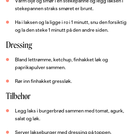
Varm olje og smør i en stekepanne og legg laksen i
stekepannen straks smøret er brunt.
Dressing
Ha i laksen og la ligge i ro i 1 minutt, snu den forsiktig
4
ss
lettrømme
og la den steke 1 minutt på den andre siden.
3
ss
ketchup
Dressing
2
ss
gule løker
Bland lettrømme, ketchup, finhakket løk og
1
ts
paprikapulver
paprikapulver sammen.
2
ss
gressløk, frisk
Rør inn finhakket gressløk.
Server med
Tilbehør
4
stk
burgerbrød
Legg laks i burgerbrød sammen med tomat, agurk,
4
skiver
tomat
salat og løk.
8
skiver
agurk
Server lakseburger med dressing på toppen.