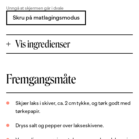
Unngå at skjermen går i dvale
Skru på matlagingsmodus
Vis ingredienser
+
Fremgangsmåte
Porsjoner
-
600
g
laksefilet, uten skinn og bein
Skjær laks i skiver, ca. 2 cm tykke, og tørk godt med
tørkepapir.
1
ss
olje
1
ss
smør
Dryss salt og pepper over lakseskivene.
salt og pepper