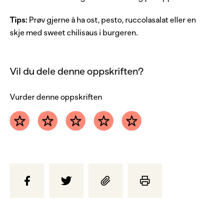
4
blad
salat
4
skiver
gule løker
Tips:
Prøv gjerne å ha ost, pesto, ruccolasalat eller en
skje med sweet chilisaus i burgeren.
Vil du dele denne oppskriften?
Vurder denne oppskriften