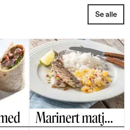
Se alle
 med
Marinert matj
...