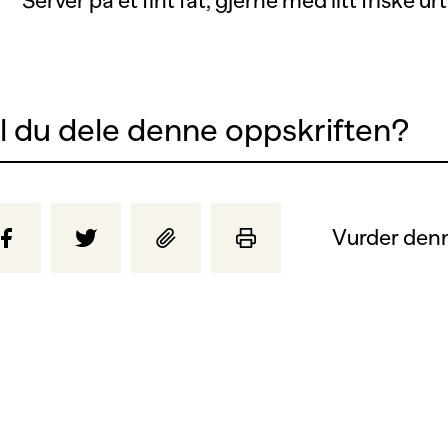
Server på et fint fat, gjerne med litt friske u
il du dele denne oppskriften?
Vurder denn