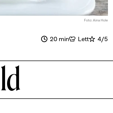
Foto: Aina Hole
20 min
Lett
4/5
ld