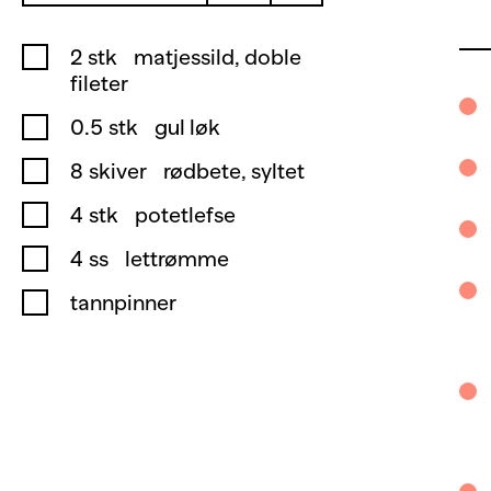
2
stk
matjessild, doble
fileter
0.5
stk
gul løk
8
skiver
rødbete, syltet
4
stk
potetlefse
4
ss
lettrømme
tannpinner