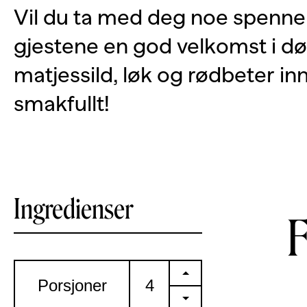
Vil du ta med deg noe spennend
gjestene en god velkomst i dør
matjessild, løk og rødbeter in
smakfullt!
Ingredienser
+
Porsjoner
-