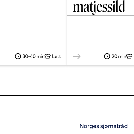
matjessild
30-40 min
Lett
20 min
Norges sjømatråd