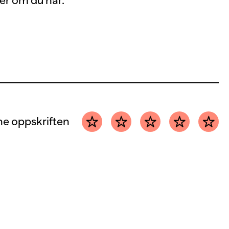
rter om du har.
e oppskriften