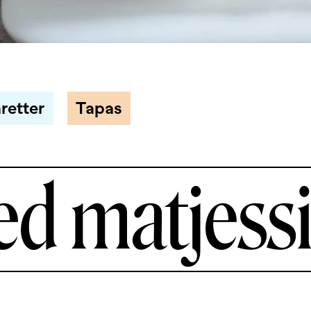
retter
Tapas
d matjessi