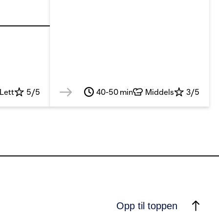
Lett
5/5
40-50 min
Middels
3/5
Opp til toppen