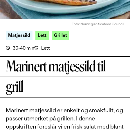
Foto: Norwegian Seafood Council
Matjessild
Lett
Grillet
30-40 min
Lett
Marinert matjessild til
grill
Marinert matjessild er enkelt og smakfullt, og
passer utmerket på grillen. I denne
oppskriften foreslår vi en frisk salat med blant