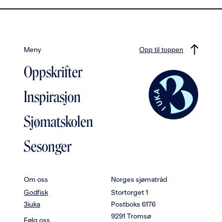
Meny
Opp til toppen
Oppskrifter
Inspirasjon
Sjømatskolen
Sesonger
Om oss
Norges sjømatråd
Godfisk
Stortorget 1
3iuka
Postboks 6176
9291 Tromsø
Følg oss