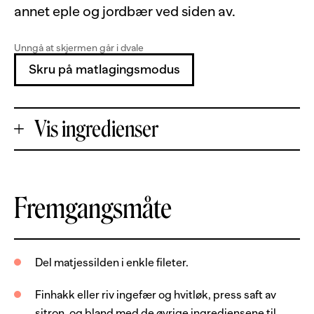
annet eple og jordbær ved siden av.
Unngå at skjermen går i dvale
Skru på matlagingsmodus
Vis ingredienser
+
Fremgangsmåte
Porsjoner
-
4
stk
matjessild, doble fileter
Del matjessilden i enkle fileter.
Marinade
Finhakk eller riv ingefær og hvitløk, press saft av
sitron, og bland med de øvrige ingrediensene til