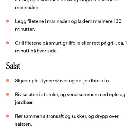
marinaden.
2
ss
ingefær, frisk
2
fedd
hvitløk
Legg filetene i marinaden og la dem marinere i 30
minutter.
0.5
stk
sitron
4
dl
vann
Grill filetene på smurt grillfolie eller rett på grill, ca. 1
minutt på hver side.
1
dl
soyasaus
2
ss
honning
Salat
1
ts
paprikapulver
Skjær eple i tynne skiver og del jordbær i to.
1
ss
sesamolje
Riv salaten i strimler, og vend sammen med eple og
Salat
jordbær.
1
stk
eple, grønt
Rør sammen sitronsaft og sukker, og drypp over
salaten.
12
stk
jordbær