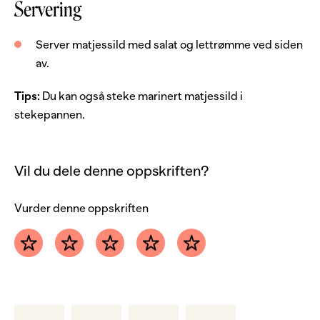
Servering
2
dl
salat, småbladet
1
stk
frissèsalat
Server matjessild med salat og lettrømme ved siden
2
ss
sitronsaft
av.
0.5
ts
sukker
Tips:
Du kan også steke marinert matjessild i
stekepannen.
Server med
lettrømme
Vil du dele denne oppskriften?
Vurder denne oppskriften