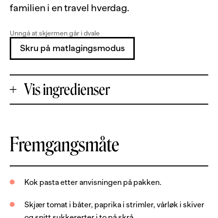
familien i en travel hverdag.
Unngå at skjermen går i dvale
Skru på matlagingsmodus
Vis ingredienser
+
Fremgangsmåte
Porsjoner
-
400
g
reker, uten skall
Kok pasta etter anvisningen på pakken.
400
g
pastaskruer
Skjær tomat i båter, paprika i strimler, vårløk i skiver
1
stk
tomat
og snitt sukkererter i to på skrå.