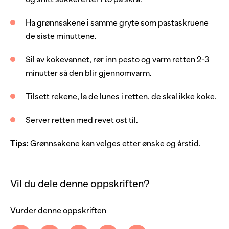
1
stk
paprika, gul
Ha grønnsakene i samme gryte som pastaskruene
2
stk
vårløk
de siste minuttene.
100
g
sukkererter
Sil av kokevannet, rør inn pesto og varm retten 2-3
150
g
pesto, rød
minutter så den blir gjennomvarm.
Server med
Tilsett rekene, la de lunes i retten, de skal ikke koke.
Server retten med revet ost til.
ost, revet
Tips:
Grønnsakene kan velges etter ønske og årstid.
Vil du dele denne oppskriften?
Vurder denne oppskriften