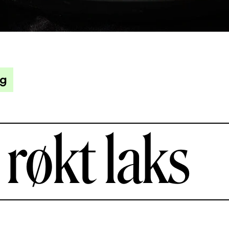
ag
røkt laks