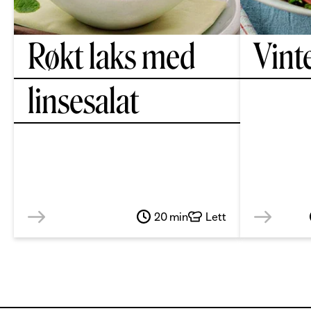
Røkt laks med
Vint
linsesalat
20 min
Lett