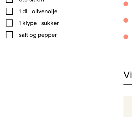
1
dl
olivenolje
1
klype
sukker
salt og pepper
V