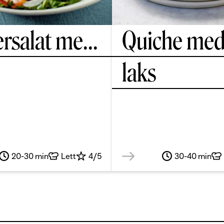
ersalat me
...
Quiche med
laks
20-30 min
Lett
4/5
30-40 min