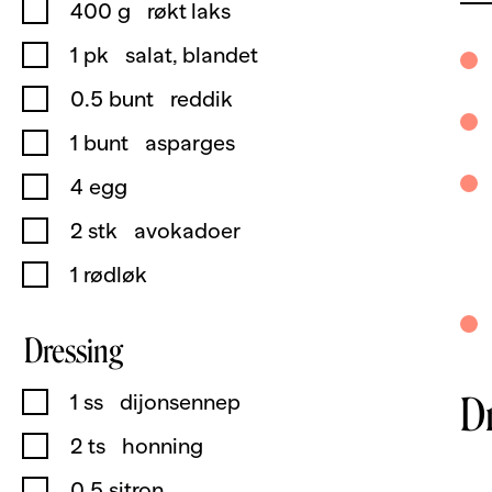
400
g
røkt laks
1
pk
salat, blandet
0.5
bunt
reddik
1
bunt
asparges
4
egg
2
stk
avokadoer
1
rødløk
Dressing
D
1
ss
dijonsennep
2
ts
honning
0.5
sitron