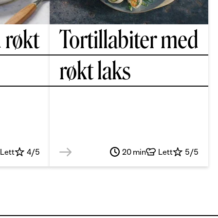
 røkt
Tortillabiter med
røkt laks
Lett
4/5
20 min
Lett
5/5