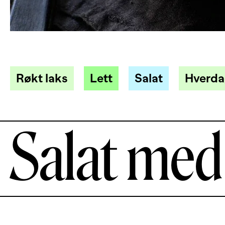
Røkt laks
Lett
Salat
Hverd
Salat med 