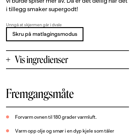
vi burde spiser mer av. Da er det deilig når det
i tillegg smaker supergodt!
Unngå at skjermen går i dvale
Skru på matlagingsmodus
Vis ingredienser
+
Fremgangsmåte
Porsjoner
-
800
g
seifilet, uten skinn og bein
Forvarm ovnen til 180 grader varmluft.
2
ss
olje
Varm opp olje og smør i en dyp kjele som tåler