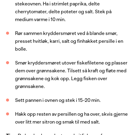
1
ss
smør
stekeovnen. Ha i strimlet paprika, delte
cherrytomater, delte poteter og salt. Stek på
500
g
cherrytomat
medium varme i 10 min.
1
stk
paprika
Rør sammen kryddersmøret ved å blande smør,
15
stk
småpotet
presset hvitløk, karri, salt og finhakket persille i en
2
dl
fiskebuljong
bolle.
1
dl
kremfløte
Smør kryddersmøret utover fiskefiletene og plasser
sitronsaft
dem over grønnsakene.
Tilsett så kraft og fløte med
grønnsakene og kok opp. Legg fisken over
salt
grønnsakene.
1
ss
smør
Sett pannen i ovnen og stek i 15-20 min.
0.5
ts
karri
2
hvitløksfedd, finrevet
Hakk opp resten av persillen og ha over, skvis gjerne
over litt mer sitron og smak til med salt.
1
potte
persille, frisk