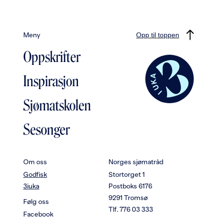
Meny
Opp til toppen
Oppskrifter
Inspirasjon
Sjømatskolen
Sesonger
Om oss
Norges sjømatråd
Godfisk
Stortorget 1
3iuka
Postboks 6176
9291 Tromsø
Følg oss
Tlf. 776 03 333
Facebook