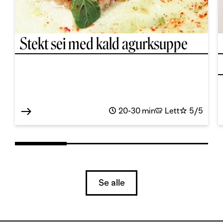
Stekt sei med kald agurksuppe
20-30 min
Lett
5/5
Se alle