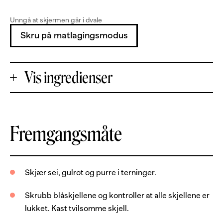
Unngå at skjermen går i dvale
Skru på matlagingsmodus
Vis ingredienser
+
Fremgangsmåte
Porsjoner
-
400
g
seifilet, uten skinn og bein
Skjær sei, gulrot og purre i terninger.
300
g
blåskjell
Skrubb blåskjellene og kontroller at alle skjellene er
200
g
reker, uten skall
lukket. Kast tvilsomme skjell.