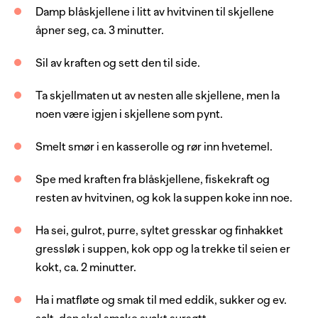
2
stk
gulrot
Damp blåskjellene i litt av hvitvinen til skjellene
1
stk
purreløk
åpner seg, ca. 3 minutter.
4
dl
hvitvin
Sil av kraften og sett den til side.
2
ss
smør
Ta skjellmaten ut av nesten alle skjellene, men la
2
ss
hvetemel
noen være igjen i skjellene som pynt.
2
l
fiskekraft
Smelt smør i en kasserolle og rør inn hvetemel.
50
g
gresskar, syltet
Spe med kraften fra blåskjellene, fiskekraft og
2
ss
gressløk, frisk
resten av hvitvinen, og kok la suppen koke inn noe.
3
dl
matfløte
Ha sei, gulrot, purre, syltet gresskar og finhakket
1
ss
eddik
gressløk i suppen, kok opp og la trekke til seien er
1
ss
sukker
kokt, ca. 2 minutter.
salt
Ha i matfløte og smak til med eddik, sukker og ev.