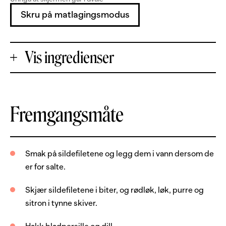
Skru på matlagingsmodus
Vis ingredienser
+
Fremgangsmåte
Porsjoner
-
6
stk
saltsildfilet
Smak på sildefiletene og legg dem i vann dersom de
er for salte.
1
stk
rødløk
1
stk
gul løk
Skjær sildefiletene i biter, og rødløk, løk, purre og
sitron i tynne skiver.
0.5
stk
purreløk
0.5
stk
sitron