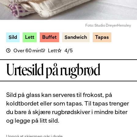
Foto: Studio DreyerHensley
Sild
Lett
Buffet
Sandwich
Tapas
Over 60 min
Lett
4/5
Urtesild på rugbrød
Sild på glass kan serveres til frokost, på
koldtbordet eller som tapas. Til tapas trenger
du bare å skjære rugbrødskiver i mindre biter
og legge på litt sild.
Unngå at skjermen går i dvale