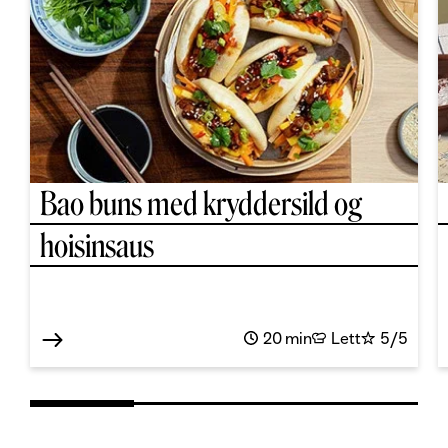
Bao buns med kryddersild og
hoisinsaus
20 min
Lett
5/5