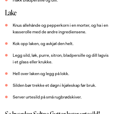
Hakk bladpersille og dill.
1
dl
bladpersille, frisk
Lake
0.5
dl
dill, frisk
Knus allehånde og pepperkorn i en morter, og ha i en
Lake
kasserolle med de andre ingrediensene.
Kok opp laken, og avkjøl den helt.
7
stk
allehånde, hel
7
stk
pepper, hel sort
Legg sild, løk, purre, sitron, bladpersille og dill lagvis
i et glass eller krukke.
7
stk
rosépepper
1
dl
eddik, 7%
Hell over laken og legg på lokk.
2
dl
sukker
Silden bør trekke et døgn i kjøleskap før bruk.
2
dl
vann
Server urtesild på små rugbrødskiver.
1
stk
laurbærblad
Server med