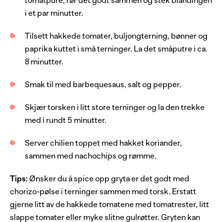
tomatpuré, rør det godt sammen og stek blandingen
i et par minutter.
1
ts
spisskummen, malt
1
terning
buljong
Tilsett hakkede tomater, buljongterning, bønner og
paprika kuttet i små terninger. La det småputre i ca.
2
ss
tomatpuré
8 minutter.
1
ss
barbecue sauce
Smak til med barbequesaus, salt og pepper.
2
bokser
hakkede tomater
1
boks
bønner, hvite
Skjær torsken i litt store terninger og la den trekke
med i rundt 5 minutter.
1
boks
kidneybønner, hermetiske
1
paprika, rød
Server chilien toppet med hakket koriander,
sammen med nachochips og rømme.
salt og pepper
Tips:
Ønsker du å spice opp gryta er det godt med
Server med
chorizo-pølse i terninger sammen med torsk. Erstatt
gjerne litt av de hakkede tomatene med tomatrester, litt
nachochips
slappe tomater eller myke slitne gulrøtter. Gryten kan