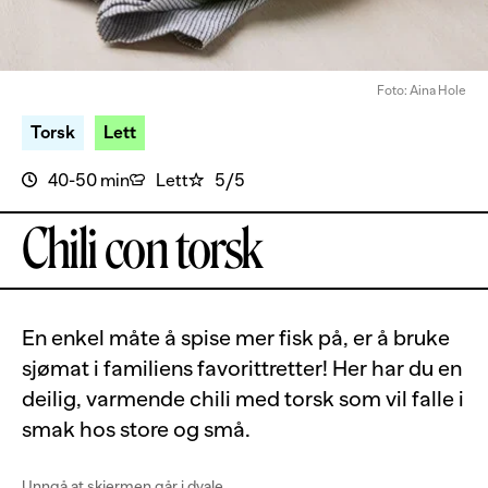
Foto: Aina Hole
Torsk
Lett
40-50 min
Lett
5/5
Chili con torsk
En enkel måte å spise mer fisk på, er å bruke
sjømat i familiens favorittretter! Her har du en
deilig, varmende chili med torsk som vil falle i
smak hos store og små.
Unngå at skjermen går i dvale