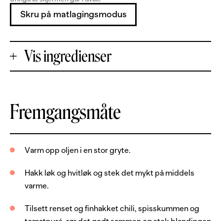
Skru på matlagingsmodus
Vis ingredienser
+
Fremgangsmåte
Porsjoner
-
400
g
torskefilet, uten skinn og bein
Varm opp oljen i en stor gryte.
2
ss
olje
Hakk løk og hvitløk og stek det mykt på middels
1
gul løk
varme.
2
fedd
hvitløk
Tilsett renset og finhakket chili, spisskummen og
1
chili, rød