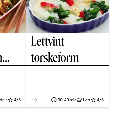
Lettvint
m
...
torskeform
dels
4/5
30-40 min
Lett
4/5