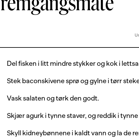
Fremgangsmåte
Un
Del fisken i litt mindre stykker og kok i lettsa
Stek baconskivene sprø og gylne i tørr ste
Vask salaten og tørk den godt.
Skjær agurk i tynne staver, og reddik i tynne 
Skyll kidneybønnene i kaldt vann og la de r