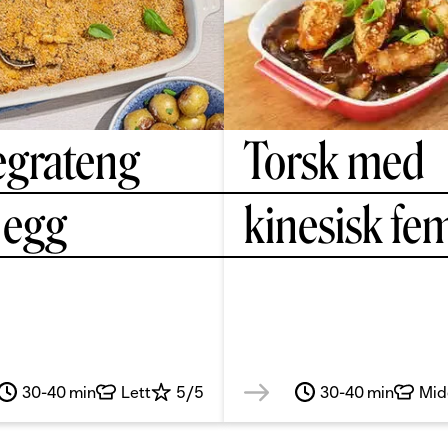
egrateng
Torsk med
 egg
kinesisk fe
30-40 min
Lett
5/5
30-40 min
Mid