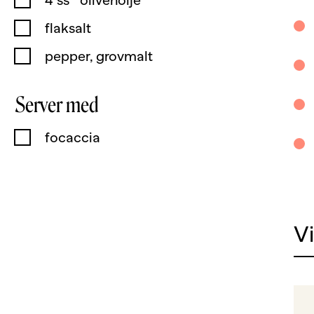
4
ss
olivenolje
flaksalt
pepper, grovmalt
Server med
focaccia
V