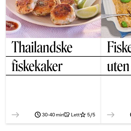
Thailandske
Fisk
fiskekaker
uten
30-40 min
Lett
5/5