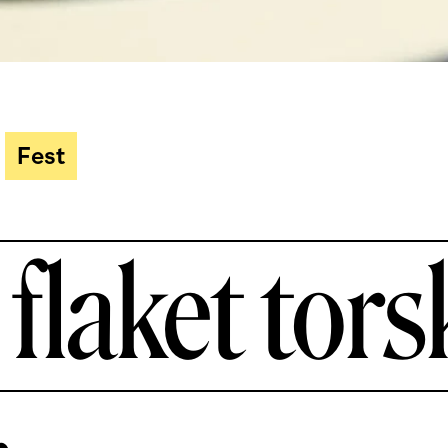
Fest
flaket tors