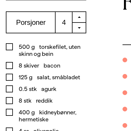
+
Porsjoner
-
500
g
torskefilet, uten
skinn og bein
8
skiver
bacon
125
g
salat, småbladet
0.5
stk
agurk
8
stk
reddik
400
g
kidneybønner,
hermetiske