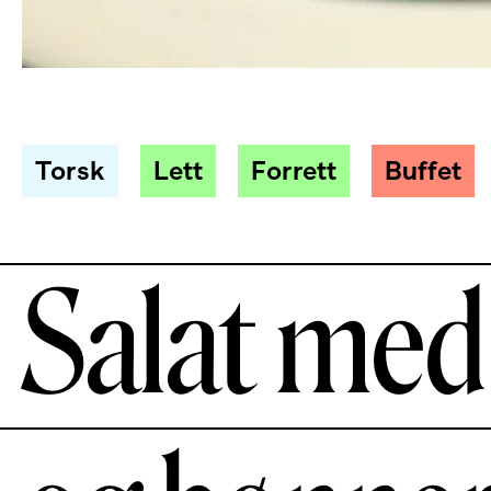
Torsk
Lett
Forrett
Buffet
Salat med 