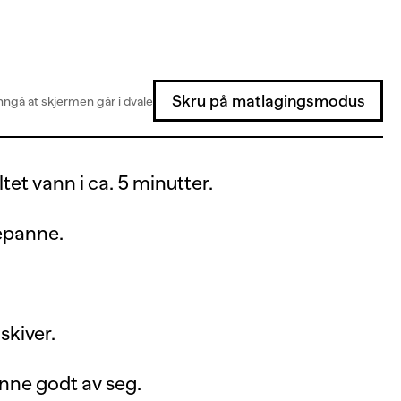
Skru på matlagingsmodus
ngå at skjermen går i dvale
ltet vann i ca. 5 minutter.
kepanne.
skiver.
enne godt av seg.