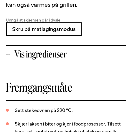
kan også varmes på grillen.
Unngå at skjermen går i dvale
Skru på matlagingsmodus
Vis ingredienser
+
Fremgangsmåte
Porsjoner
-
600
g
laksefilet, uten skinn og bein
Sett stekeovnen på 220 °C.
1
ts
karri
Skjær laksen i biter og kjør i foodprosessor. Tilsett
1.5
ss
salt
karri, salt, potetmel, og finhakket chili og persille.