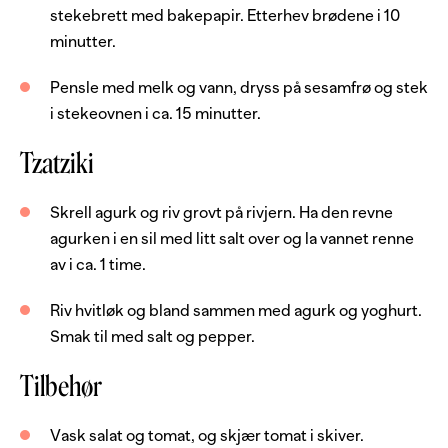
50
g
gjær, fersk
stekebrett med bakepapir. Etterhev brødene i 10
minutter.
0.5
dl
olje
melk
Pensle med melk og vann, dryss på sesamfrø og stek
i stekeovnen i ca. 15 minutter.
sesamfrø
Tzatziki
Tzatziki
Skrell agurk og riv grovt på rivjern. Ha den revne
1
stk
agurk
agurken i en sil med litt salt over og la vannet renne
1
fedd
hvitløk
av i ca. 1 time.
3
dl
yoghurt, naturell
Riv hvitløk og bland sammen med agurk og yoghurt.
salt og pepper
Smak til med salt og pepper.
Tilbehør
Server med
Vask salat og tomat, og skjær tomat i skiver.
1
stk
crispisalat