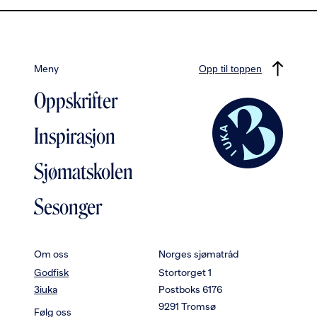
Meny
Opp til toppen
Oppskrifter
Inspirasjon
Sjømatskolen
Sesonger
Om oss
Norges sjømatråd
Godfisk
Stortorget 1
3iuka
Postboks 6176
9291 Tromsø
Følg oss