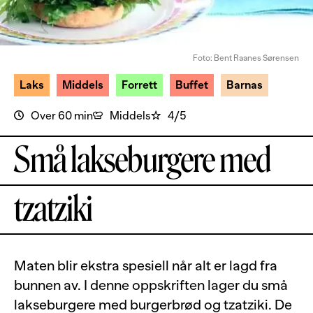
Foto: Bent Raanes Sørensen
Laks
Middels
Forrett
Buffet
Barnas
Over 60 min
Middels
4/5
Små lakseburgere med
tzatziki
Maten blir ekstra spesiell når alt er lagd fra
bunnen av. I denne oppskriften lager du små
lakseburgere med burgerbrød og tzatziki. De