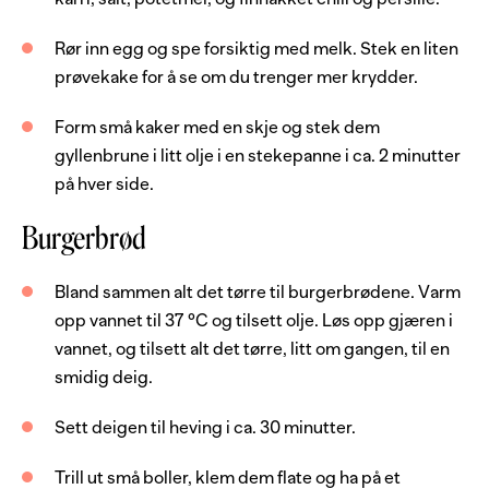
3
ts
potetmel
Rør inn egg og spe forsiktig med melk. Stek en liten
0.5
ss
chili, rød
prøvekake for å se om du trenger mer krydder.
1
ss
kruspersille, frisk
Form små kaker med en skje og stek dem
1
stk
egg
gyllenbrune i litt olje i en stekepanne i ca. 2 minutter
på hver side.
1
dl
melk
Burgerbrød
Burgerbrød
Bland sammen alt det tørre til burgerbrødene. Varm
350
g
hvetemel
opp vannet til 37 °C og tilsett olje. Løs opp gjæren i
250
g
hvetemel sammalt, grovt
vannet, og tilsett alt det tørre, litt om gangen, til en
smidig deig.
100
g
rugmel
1
ts
salt
Sett deigen til heving i ca. 30 minutter.
4.5
dl
vann
Trill ut små boller, klem dem flate og ha på et