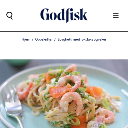
Hjem
Oppskrifter
Spaghetti med røkt laks og reker