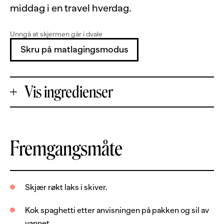
middag i en travel hverdag.
Unngå at skjermen går i dvale
Skru på matlagingsmodus
Vis ingredienser
+
Fremgangsmåte
Porsjoner
-
100
g
røkt laks
Skjær røkt laks i skiver.
100
g
reker, uten skall
Kok spaghetti etter anvisningen på pakken og sil av
200
g
spaghetti, fullkorn
vannet.