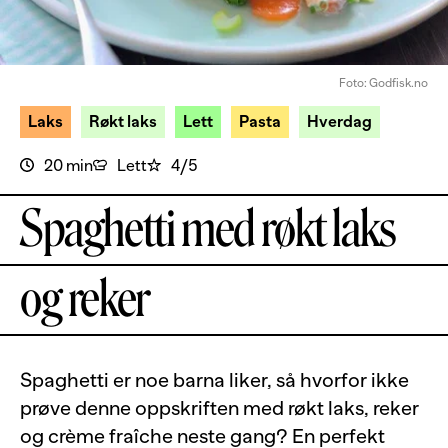
Foto: Godfisk.no
Laks
Røkt laks
Lett
Pasta
Hverdag
20 min
Lett
4/5
Spaghetti med røkt laks
og reker
Spaghetti er noe barna liker, så hvorfor ikke
prøve denne oppskriften med røkt laks, reker
og crème fraîche neste gang? En perfekt