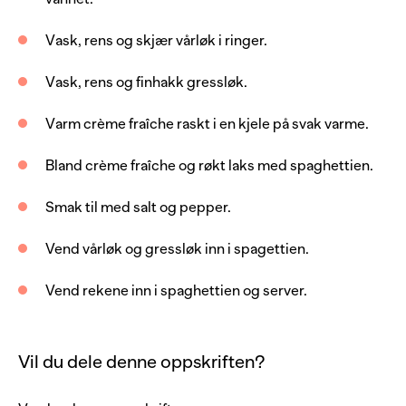
2
stk
vårløk
Vask, rens og skjær vårløk i ringer.
8
stilk
gressløk
Vask, rens og finhakk gressløk.
3
ss
crème fraîche
Varm crème fraîche raskt i en kjele på svak varme.
0.5
ts
salt
0.25
ts
pepper
Bland crème fraîche og røkt laks med spaghettien.
Smak til med salt og pepper.
Vend vårløk og gressløk inn i spagettien.
Vend rekene inn i spaghettien og server.
Vil du dele denne oppskriften?