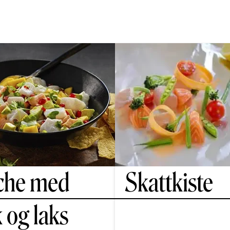
che med
Skattkiste
k og laks