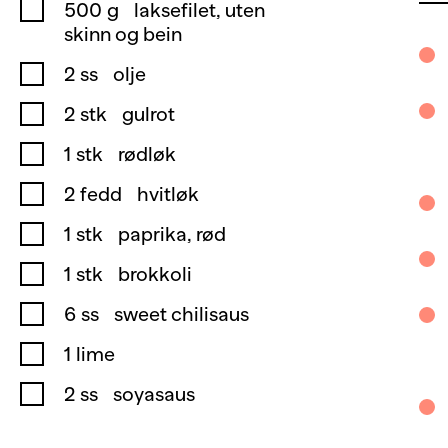
500
g
laksefilet, uten
skinn og bein
2
ss
olje
2
stk
gulrot
1
stk
rødløk
2
fedd
hvitløk
1
stk
paprika, rød
1
stk
brokkoli
6
ss
sweet chilisaus
1
lime
2
ss
soyasaus