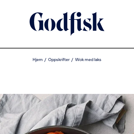
Hjem
Oppskrifter
Wok med laks