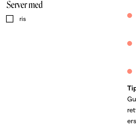
Server med
ris
Ti
Gu
ret
er