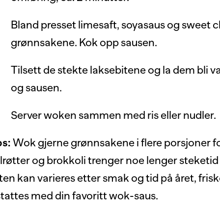
Bland presset limesaft, soyasaus og sweet chi
grønnsakene. Kok opp sausen.
Tilsett de stekte laksebitene og la dem b
og sausen.
Server woken sammen med ris eller nudler.
ps:
Wok gjerne grønnsakene i flere porsjoner for 
lrøtter og brokkoli trenger noe lenger steket
ten kan varieres etter smak og tid på året, fris
stattes med din favoritt wok-saus.