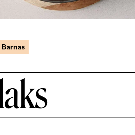
Barnas
laks