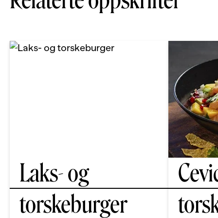
Relaterte oppskrifter
Laks- og
Cevi
torskeburger
tors