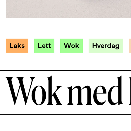
Laks
Lett
Wok
Hverdag
Wok med 