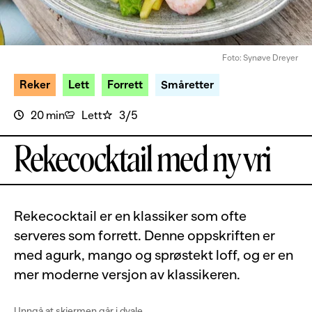
Foto: Synøve Dreyer
Reker
Lett
Forrett
Småretter
20 min
Lett
3/5
Rekecocktail med ny vri
Rekecocktail er en klassiker som ofte
serveres som forrett. Denne oppskriften er
med agurk, mango og sprøstekt loff, og er en
mer moderne versjon av klassikeren.
Unngå at skjermen går i dvale