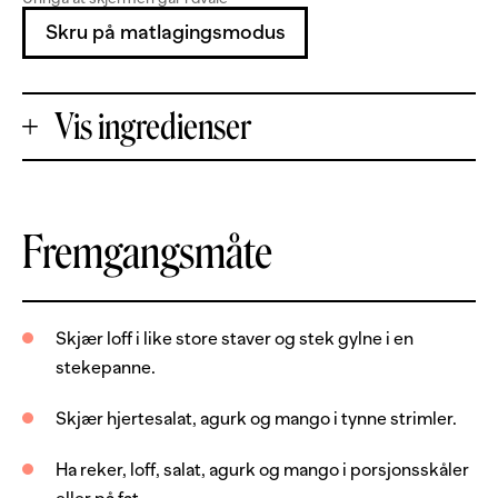
Skru på matlagingsmodus
Vis ingredienser
+
Fremgangsmåte
Porsjoner
-
400
g
reker, uten skall
Skjær loff i like store staver og stek gylne i en
stekepanne.
2
skiver
loff
2
stk
hjertesalat
Skjær hjertesalat, agurk og mango i tynne strimler.
0.5
stk
agurk
Ha reker, loff, salat, agurk og mango i porsjonsskåler
1
stk
mango