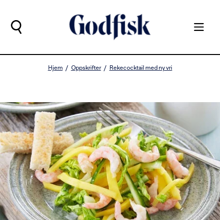
Hjem
Oppskrifter
Rekecocktail med ny vri