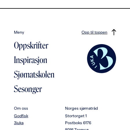
Meny
Opp til toppen
Oppskrifter
Inspirasjon
Sjømatskolen
Sesonger
Om oss
Norges sjømatråd
Godfisk
Stortorget 1
3iuka
Postboks 6176
9291 Tromsø