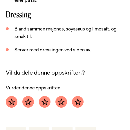
eller på fat.
Dressing
Dressing
Bland sammen majones, soyasaus og limesaft, og
4
ss
majones
smak til.
2
ss
soyasaus
Server med dressingen ved siden av.
1
stk
lime
Vil du dele denne oppskriften?
Vurder denne oppskriften