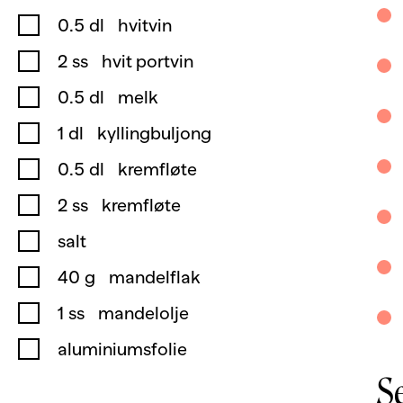
0.5
dl
hvitvin
2
ss
hvit portvin
0.5
dl
melk
1
dl
kyllingbuljong
0.5
dl
kremfløte
2
ss
kremfløte
salt
40
g
mandelflak
1
ss
mandelolje
aluminiumsfolie
S