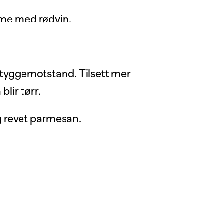
mme med rødvin.
tt tyggemotstand. Tilsett mer
lir tørr.
og revet parmesan.