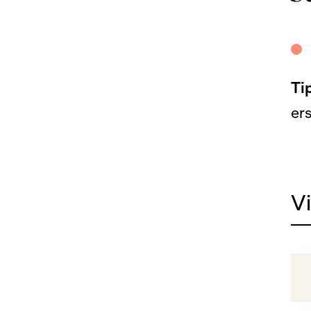
Ti
ers
V