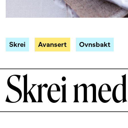
Skrei
Avansert
Ovnsbakt
Skrei med 