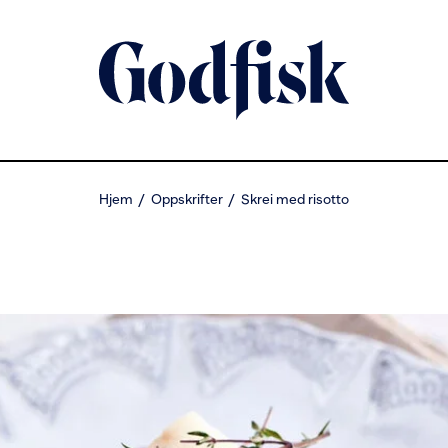
Hjem
Oppskrifter
Skrei med risotto