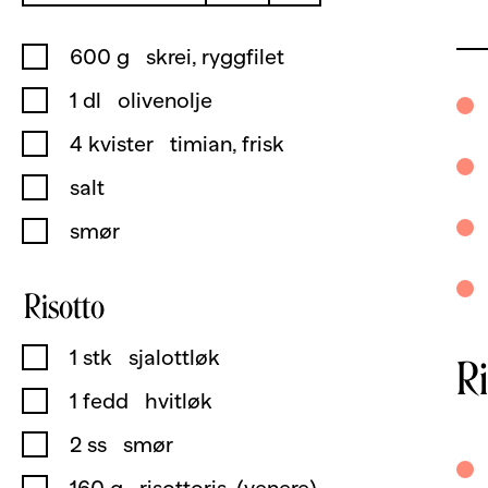
600
g
skrei, ryggfilet
1
dl
olivenolje
4
kvister
timian, frisk
salt
smør
Risotto
1
stk
sjalottløk
Ri
1
fedd
hvitløk
2
ss
smør