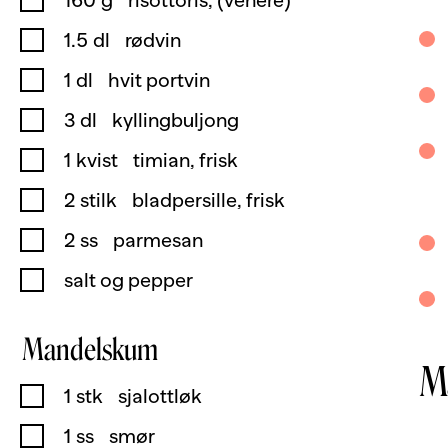
160
g
risottoris, (venere)
1.5
dl
rødvin
1
dl
hvit portvin
3
dl
kyllingbuljong
1
kvist
timian, frisk
2
stilk
bladpersille, frisk
2
ss
parmesan
salt og pepper
Mandelskum
M
1
stk
sjalottløk
1
ss
smør