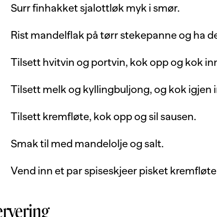
Surr finhakket sjalottløk myk i smør.
Rist mandelflak på tørr stekepanne og ha 
Tilsett hvitvin og portvin, kok opp og kok inn 
Tilsett melk og kyllingbuljong, og kok igjen in
Tilsett kremfløte, kok opp og sil sausen.
Smak til med mandelolje og salt.
Vend inn et par spiseskjeer pisket kremfløte 
ervering