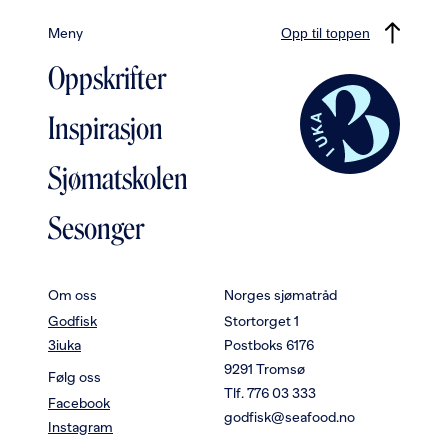
Meny
Opp til toppen
Oppskrifter
Inspirasjon
Sjømatskolen
Sesonger
Om oss
Norges sjømatråd
Godfisk
Stortorget 1
3iuka
Postboks 6176
9291 Tromsø
Følg oss
Tlf. 776 03 333
Facebook
godfisk@seafood.no
Instagram