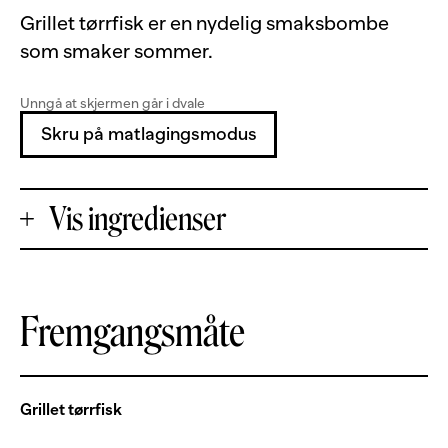
Grillet tørrfisk er en nydelig smaksbombe
som smaker sommer.
Unngå at skjermen går i dvale
Skru på matlagingsmodus
Vis ingredienser
+
Fremgangsmåte
Porsjoner
-
580
g
tørrfisk, utvannet og renset
Grillet tørrfisk
3
fedd
hvitløk