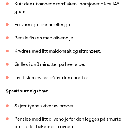
Kutt den utvannede tørrfisken i porsjoner på ca 145
1
potte
timian, frisk
gram.
3
stk
sjalottløk
Forvarm grillpanne eller grill.
1
boks
hermetiske tomater
Pensle fisken med olivenolje.
10
stk
cherrytomat
3
dl
olivenolje
Krydres med litt maldonsalt og sitronzest.
8
stk
oliven, grønn
Grilles i ca 3 minutter på hver side.
8
skiver
surdeigsbrød
Tørrfisken hviles på før den anrettes.
1
potte
basilikum, frisk
Sprøtt surdeigsbrød
salt
Skjær tynne skiver av brødet.
Pensles med litt olivenolje før den legges på smurte
brett eller bakepapir i ovnen.