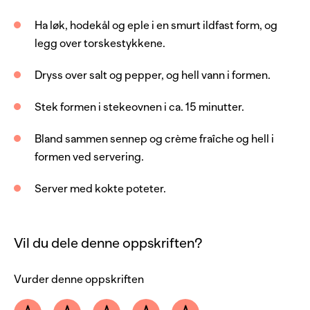
3
stk
epler
Ha løk, hodekål og eple i en smurt ildfast form, og
2
dl
vann
legg over torskestykkene.
1
ss
sennep, grov
Dryss over salt og pepper, og hell vann i formen.
1
dl
crème fraîche
salt og pepper
Stek formen i stekeovnen i ca. 15 minutter.
Server med
Bland sammen sennep og crème fraîche og hell i
formen ved servering.
potet
Server med kokte poteter.
Vil du dele denne oppskriften?
Vurder denne oppskriften