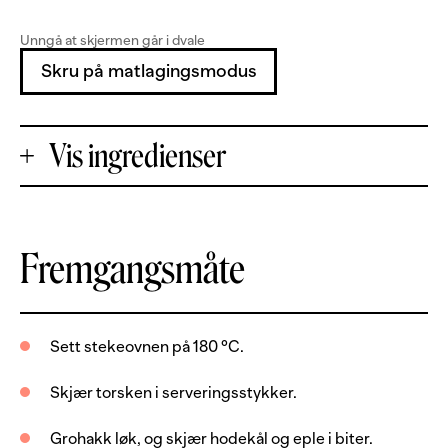
Unngå at skjermen går i dvale
Skru på matlagingsmodus
Vis ingredienser
+
Fremgangsmåte
Porsjoner
-
800
g
torskefilet, uten skinn og bein
Sett stekeovnen på 180 °C.
0.5
stk
gul løk
Skjær torsken i serveringsstykker.
0.25
stk
hodekål
Grohakk løk, og skjær hodekål og eple i biter.