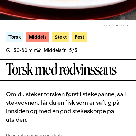
Foto: Kim Holthe
Torsk
Middels
Stekt
Fest
50-60 min
Middels
5/5
Torsk med rødvinssaus
Om du steker torsken først i stekepanne, så i
stekeovnen, får du en fisk som er saftig på
innsiden og med en god stekeskorpe på
utsiden.
Unngå at skjermen går i dvale