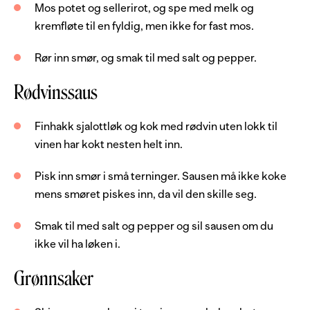
Mos potet og sellerirot, og spe med melk og
Grønnsaker
kremfløte til en fyldig, men ikke for fast mos.
1
stk
gulrot
Rør inn smør, og smak til med salt og pepper.
1
stk
persillerot
Rødvinssaus
1
stk
squash, gul
Finhakk sjalottløk og kok med rødvin uten lokk til
2
stk
tomat
vinen har kokt nesten helt inn.
2
ss
olje
Pisk inn smør i små terninger. Sausen må ikke koke
mens smøret piskes inn, da vil den skille seg.
Smak til med salt og pepper og sil sausen om du
ikke vil ha løken i.
Grønnsaker