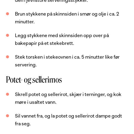
den i jevnstore serveringsstykker.
500
g
mandelpoteter
Brun stykkene på skinnsiden i smør og olje i ca. 2
500
g
sellerirot
minutter.
2
dl
melk
Legg stykkene med skinnsiden opp over på
1
dl
kremfløte
bakepapir på et stekebrett.
1
ss
smør
Stek torsken i stekeovnen i ca. 5 minutter like før
salt og hvit pepper
servering.
Rødvinssaus
Potet- og sellerimos
2
stk
sjalottløk
Skrell potet og sellerirot, skjær i terninger, og kok
møre i usaltet vann.
3
dl
rødvin
200
g
smør
Sil vannet fra, og la potet og sellerirot dampe godt
fra seg.
salt og pepper