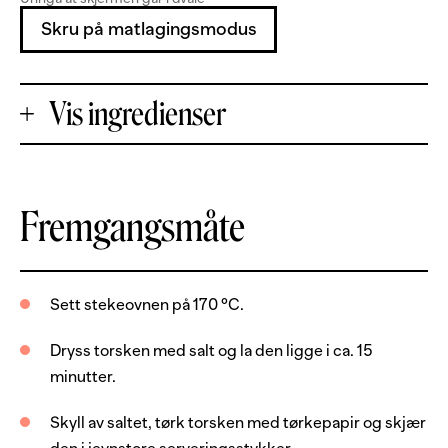
Skru på matlagingsmodus
Vis ingredienser
+
Fremgangsmåte
Porsjoner
-
2
kg
torskefilet
Sett stekeovnen på 170 °C.
2
ss
salt
Dryss torsken med salt og la den ligge i ca. 15
4
ss
smør
minutter.
Potet- og sellerimos
Skyll av saltet, tørk torsken med tørkepapir og skjær