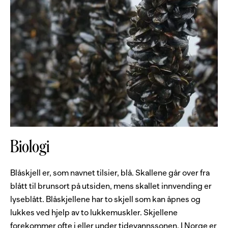
Biologi
Blåskjell er, som navnet tilsier, blå. Skallene går over fra
blått til brunsort på utsiden, mens skallet innvending er
lyseblått. Blåskjellene har to skjell som kan åpnes og
lukkes ved hjelp av to lukkemuskler. Skjellene
forekommer ofte i eller under tidevannssonen. I Norge er