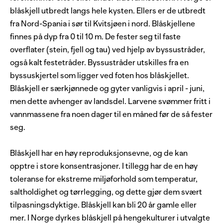
blåskjell utbredt langs hele kysten. Ellers er de utbredt
fra Nord-Spania i sør til Kvitsjøen i nord. Blåskjellene
finnes på dyp fra 0 til 10 m. De fester seg til faste
overflater (stein, fjell og tau) ved hjelp av byssustråder,
også kalt festetråder. Byssustråder utskilles fra en
byssuskjertel som ligger ved foten hos blåskjellet.
Blåskjell er særkjønnede og gyter vanligvis i april - juni,
men dette avhenger av landsdel. Larvene svømmer fritt i
vannmassene fra noen dager til en måned før de så fester
seg.
Blåskjell har en høy reproduksjonsevne, og de kan
opptre i store konsentrasjoner. I tillegg har de en høy
toleranse for ekstreme miljøforhold som temperatur,
saltholdighet og tørrlegging, og dette gjør dem svært
tilpasningsdyktige. Blåskjell kan bli 20 år gamle eller
mer. I Norge dyrkes blåskjell på hengekulturer i utvalgte