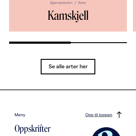
Sjømatskolen
Arter
Kamskjell
Se alle arter her
Meny
Opp til toppen
Oppskrifter