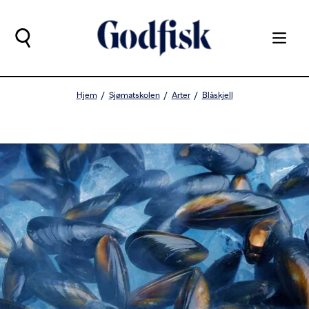
Hjem
Sjømatskolen
Arter
Blåskjell