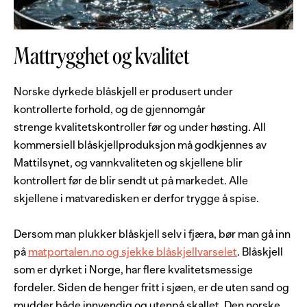
Mattrygghet og kvalitet
Norske dyrkede blåskjell er produsert under
kontrollerte forhold, og de gjennomgår
strenge kvalitetskontroller før og under høsting. All
kommersiell blåskjellproduksjon må godkjennes av
Mattilsynet, og vannkvaliteten og skjellene blir
kontrollert før de blir sendt ut på markedet. Alle
skjellene i matvaredisken er derfor trygge å spise.
Dersom man plukker blåskjell selv i fjæra, bør man gå inn
på
matportalen.no og sjekke blåskjellvarselet
. Blåskjell
som er dyrket i Norge, har flere kvalitetsmessige
fordeler. Siden de henger fritt i sjøen, er de uten sand og
mudder både innvendig og utenpå skallet. Den norske