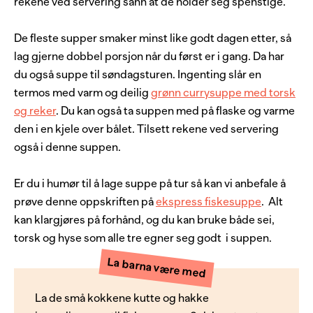
rekene ved servering sånn at de holder seg spenstige.
De fleste supper smaker minst like godt dagen etter, så
lag gjerne dobbel porsjon når du først er i gang. Da har
du også suppe til søndagsturen. Ingenting slår en
termos med varm og deilig
grønn currysuppe med torsk
og reker
. Du kan også ta suppen med på flaske og varme
den i en kjele over bålet. Tilsett rekene ved servering
også i denne suppen.
Er du i humør til å lage suppe på tur så kan vi anbefale å
prøve denne oppskriften på
ekspress fiskesuppe
. Alt
kan klargjøres på forhånd, og du kan bruke både sei,
torsk og hyse som alle tre egner seg godt i suppen.
La barna være med
La de små kokkene kutte og hakke