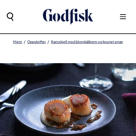
Hjem
Oppskrifter
Kamskjell med blomkålkrem og brunet smør