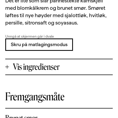
Det er lite som slår pannestekte kamskjell
med blomkålkrem og brunet smør. Smøret
løftes til nye høyder med sjalottløk, hvitløk,
persille, sitronsaft og soyasaus.
Unngå at skjermen går i dvale
Skru på matlagingsmodus
Vis ingredienser
+
Fremgangsmåte
Porsjoner
-
8
stk
kamskjell