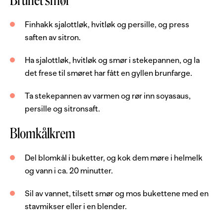
Brunet smør
1
ss
rapsolje
Finhakk sjalottløk, hvitløk og persille, og press
salt og pepper
saften av sitron.
Brunet smør
Ha sjalottløk, hvitløk og smør i stekepannen, og la
det frese til smøret har fått en gyllen brunfarge.
2
stk
sjalottløk
Ta stekepannen av varmen og rør inn soyasaus,
1
fedd
hvitløk
persille og sitronsaft.
1
ss
kruspersille, frisk
Blomkålkrem
0.5
stk
sitron
3
ss
smør
Del blomkål i buketter, og kok dem møre i helmelk
og vann i ca. 20 minutter.
1.5
ss
soyasaus
Sil av vannet, tilsett smør og mos bukettene med en
Blomkålkrem
stavmikser eller i en blender.