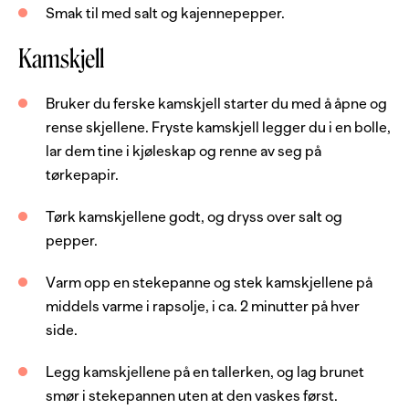
0.5
stk
blomkål
Smak til med salt og kajennepepper.
2
dl
helmelk
Kamskjell
1
dl
vann
Bruker du ferske kamskjell starter du med å åpne og
3
ss
smør
rense skjellene. Fryste kamskjell legger du i en bolle,
salt
lar dem tine i kjøleskap og renne av seg på
kajennepepper
tørkepapir.
Tørk kamskjellene godt, og dryss over salt og
pepper.
Varm opp en stekepanne og stek kamskjellene på
middels varme i rapsolje, i ca. 2 minutter på hver
side.
Legg kamskjellene på en tallerken, og lag brunet
smør i stekepannen uten at den vaskes først.