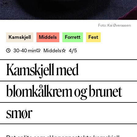
Foto: Kai Øveraasen
Kamskjell
Middels
Forrett
Fest
30-40 min
Middels
4/5
Kamskjell med
blomkålkrem og brunet
smør