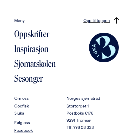
Meny
Opp til toppen
Oppskrifter
Inspirasjon
Sjømatskolen
Sesonger
Om oss
Norges sjømatråd
Godfisk
Stortorget 1
3iuka
Postboks 6176
9291 Tromsø
Følg oss
Tlf. 776 03 333
Facebook