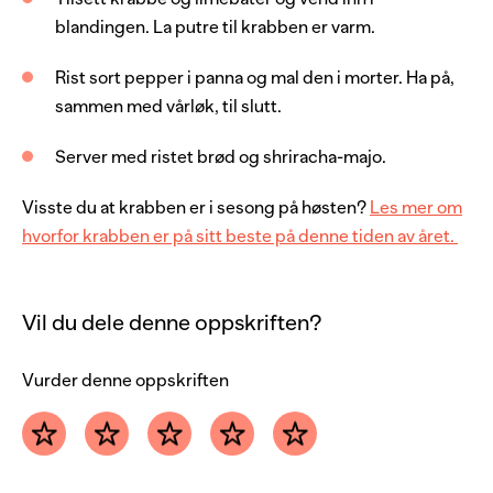
4
båter
lime
blandingen. La putre til krabben er varm.
1
limesaft
Rist sort pepper i panna og mal den i morter. Ha på,
2
stk
sjalottløk
sammen med vårløk, til slutt.
3
stk
vårløk
Server med ristet brød og shriracha-majo.
olje
Visste du at krabben er i sesong på høsten?
Les mer om
Sriracha-dressing
hvorfor krabben er på sitt beste på denne tiden av året.
4
ss
majones
1
ts
sriracha
Vil du dele denne oppskriften?
Vurder denne oppskriften