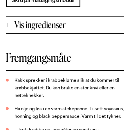
Skru på matlagingsmodus
Vis ingredienser
+
Fremgangsmåte
Porsjoner
-
2
kg
krabbeklør
Kakk sprekker i krabbeklørne slik at du kommer til
krabbekjøttet. Du kan bruke en stor knvi eller en
8
cl
soyasaus
nøtteknekker.
2
ss
honning
Ha olje og løk i en varm stekepanne. Tilsett soyasaus,
2
ss
black pepper sauce
honning og black peppersauce. Varm til det tykner.
20
pepper, hel sort
Tilsett krabbe og limebåter og vend inn i