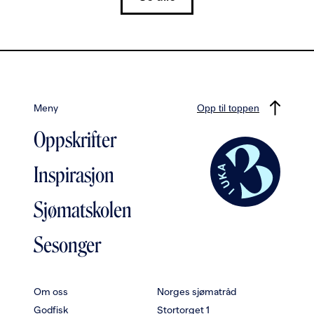
Meny
Opp til toppen
Oppskrifter
Inspirasjon
Sjømatskolen
Sesonger
Om oss
Norges sjømatråd
Godfisk
Stortorget 1