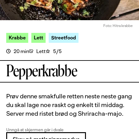
Foto: Hitra krabbe
Krabbe
Lett
Streetfood
20 min
Lett
5/5
Pepperkrabbe
Prøv denne smakfulle retten neste neste gang
du skal lage noe raskt og enkelt til middag.
Server med ristet brød og Shriracha-majo.
Unngå at skjermen går i dvale