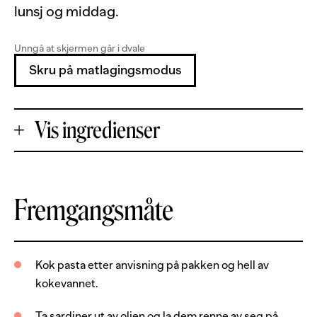
lunsj og middag.
Unngå at skjermen går i dvale
Skru på matlagingsmodus
Vis ingredienser
+
Fremgangsmåte
Porsjoner
-
1
boks
hermetiske sardiner, i olje
Kok pasta etter anvisning på pakken og hell av
kokevannet.
400
g
tagliatelle
5
stk
cherrytomat
Ta sardiner ut av oljen og la dem renne av seg på