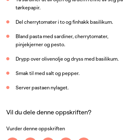
tørkepapir.
5
stk
cherrytomat, gul
4
ss
pinjekjerner
Del cherrytomater i to og finhakk basilikum.
2
dl
basilikum, frisk
Bland pasta med sardiner, cherrytomater,
6
ss
pesto
pinjekjerner og pesto.
1
ss
olivenolje
Drypp over olivenolje og dryss med basilikum.
salt og pepper
Smak til med salt og pepper.
Server pastaen nylaget.
Vil du dele denne oppskriften?
Vurder denne oppskriften