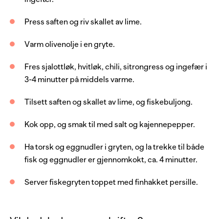
1
stk
chili, rød
Press saften og riv skallet av lime.
1
stilk
sitrongress
Varm olivenolje i en gryte.
1
ts
ingefær, frisk
Fres sjalottløk, hvitløk, chili, sitrongress og ingefær i
1
stk
lime
3-4 minutter på middels varme.
2
ss
olivenolje
Tilsett saften og skallet av lime, og fiskebuljong.
5
dl
fiskebuljong
250
g
eggnudler
Kok opp, og smak til med salt og kajennepepper.
salt
Ha torsk og eggnudler i gryten, og la trekke til både
kajennepepper
fisk og eggnudler er gjennomkokt, ca. 4 minutter.
Server med
Server fiskegryten toppet med finhakket persille.
kruspersille, frisk