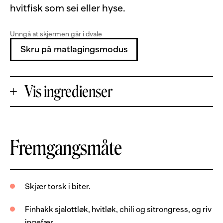
hvitfisk som sei eller hyse.
Unngå at skjermen går i dvale
Skru på matlagingsmodus
Vis ingredienser
+
Fremgangsmåte
Porsjoner
-
500
g
torskefilet, uten skinn og bein
Skjær torsk i biter.
1
stk
sjalottløk
Finhakk sjalottløk, hvitløk, chili og sitrongress, og riv
2
fedd
hvitløk
ingefær.