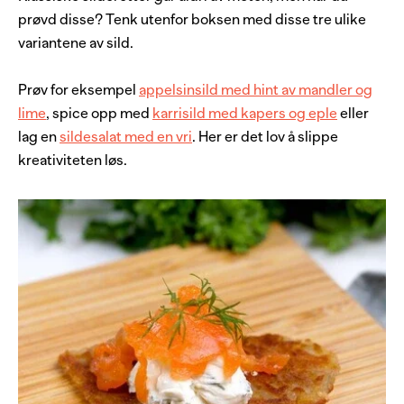
prøvd disse? Tenk utenfor boksen med disse tre ulike
variantene av sild.
Prøv for eksempel
appelsinsild med hint av mandler og
lime
, spice opp med
karrisild med kapers og eple
eller
lag en
sildesalat med en vri
. Her er det lov å slippe
kreativiteten løs.