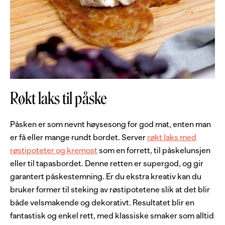
Røkt laks til påske
Påsken er som nevnt høysesong for god mat, enten man
er få eller mange rundt bordet. Server
røkt laks med
røstipoteter og kremost
som en forrett, til påskelunsjen
eller til tapasbordet. Denne retten er supergod, og gir
garantert påskestemning. Er du ekstra kreativ kan du
bruker former til steking av røstipotetene slik at det blir
både velsmakende og dekorativt. Resultatet blir en
fantastisk og enkel rett, med klassiske smaker som alltid