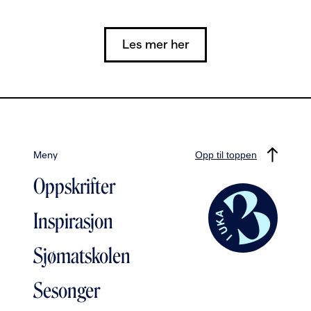
Les mer her
Meny
Opp til toppen
Oppskrifter
Inspirasjon
Sjømatskolen
Sesonger